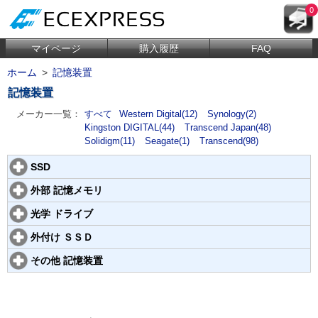
0
マイページ
購入履歴
FAQ
ホーム
>
記憶装置
記憶装置
メーカー一覧：
すべて
Western Digital(12)
Synology(2)
Kingston DIGITAL(44)
Transcend Japan(48)
Solidigm(11)
Seagate(1)
Transcend(98)
SSD
外部 記憶メモリ
光学 ドライブ
外付け ＳＳＤ
その他 記憶装置