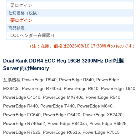
要ログイン
仕切価格（税抜）
要ログイン
商品状況
EOL ベンダー在庫限り
（注：在庫、価格は2026/08/10 17:38時点のものです）
Dual Rank DDR4 ECC Reg 16GB 3200MHz Dell社製
Server 向けMemory
互換機種:PowerEdge R940, PowerEdge R840, PowerEdge
MX840c, PowerEdge R740xd, PowerEdge R640, PowerEdge T640,
PowerEdge C4140, PowerEdge MX740c, PowerEdge R540,
PowerEdge R440, PowerEdge T440, PowerEdge M640,
PowerEdge FC640, PowerEdge C6420, PowerEdge XE2420,
PowerEdge R740xd2, PowerEdge R940xa, PowerEdge R6525,
PowerEdge R7525, PowerEdge R6515, PowerEdge R7515