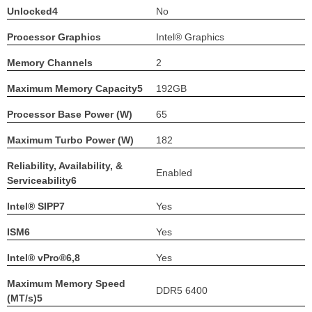
Unlocked4
No
Processor Graphics
Intel® Graphics
Memory Channels
2
Maximum Memory Capacity5
192GB
Processor Base Power (W)
65
Maximum Turbo Power (W)
182
Reliability, Availability, &
Enabled
Serviceability6
Intel® SIPP7
Yes
ISM6
Yes
Intel® vPro®6,8
Yes
Maximum Memory Speed
DDR5 6400
(MT/s)5