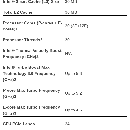
Intel® Smart Cache (L3) Size
30 MB
Total L2 Cache
36 MB
Processor Cores (P-cores + E-
20 (8P+12E)
cores)1
Processor Threads2
20
Intel® Thermal Velocity Boost
N/A
Frequency (GHz)2
Intel® Turbo Boost Max
Technology 3.0 Frequency
Up to 5.3
(GHz)2
P-core Max Turbo Frequency
Up to 5.2
(GHz)3
E-core Max Turbo Frequency
Up to 4.6
(GHz)3
CPU PCIe Lanes
24