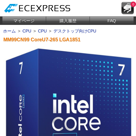
0
マイページ
購入履歴
FAQ
ホーム
>
CPU
>
CPU
>
デスクトップ向けCPU
MM99CN99 CoreU7-265 LGA1851