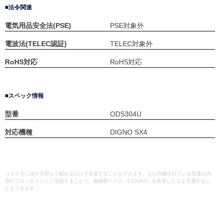
法令関連
電気用品安全法(PSE)
PSE対象外
電波法(TELEC認証)
TELEC対象外
RoHS対応
RoHS対応
スペック情報
型番
ODS304U
対応機種
DIGNO SX4
コネクタに挿す手間なく載せるだけで充電することができます。また同梱されている充電台内
側のアタッチメントに交換することで、耐衝撃ケース（CSS305）を装着したまま充電するこ
ともできます。