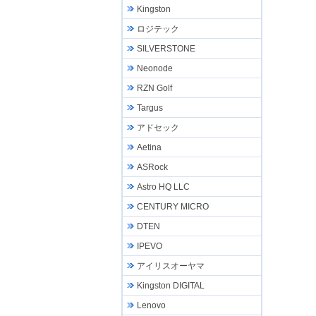
Kingston
ロジテック
SILVERSTONE
Neonode
RZN Golf
Targus
アドセック
Aetina
ASRock
Astro HQ LLC
CENTURY MICRO
DTEN
IPEVO
アイリスオーヤマ
Kingston DIGITAL
Lenovo