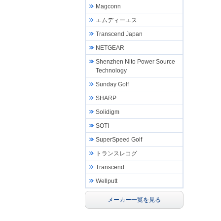
Magconn
エムディーエス
Transcend Japan
NETGEAR
Shenzhen Nito Power Source
Technology
Sunday Golf
SHARP
Solidigm
SOTI
SuperSpeed Golf
トランスレコグ
Transcend
Wellputt
メーカー一覧を見る