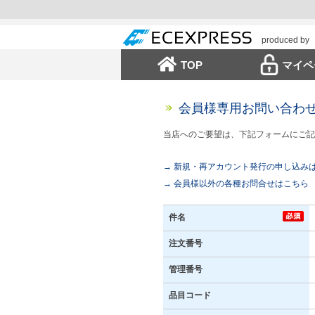
produced by
TOP
マイペ
会員様専用お問い合わ
当店へのご要望は、下記フォームにご記
→ 新規・再アカウント発行の申し込み
→ 会員様以外の各種お問合せはこちら
件名
注文番号
管理番号
品目コード