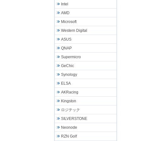
Intel
AMD
Microsoft
Western Digital
ASUS
QNAP
Supermicro
GeChic
Synology
ELSA
AKRacing
Kingston
ロジテック
SILVERSTONE
Neonode
RZN Golf