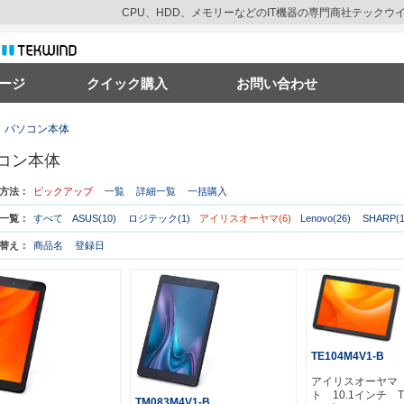
CPU、HDD、メモリーなどのIT機器の専門商社テック
ージ
クイック購入
お問い合わせ
パソコン本体
コン本体
方法：
ピックアップ
一覧
詳細一覧
一括購入
一覧：
すべて
ASUS(10)
ロジテック(1)
アイリスオーヤマ(6)
Lenovo(26)
SHARP(1
替え：
商品名
登録日
TE104M4V1-B
アイリスオーヤマ
ト 10.1インチ TE
TM083M4V1-B