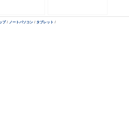
ップ
/
ノートパソコン
/
タブレット
/