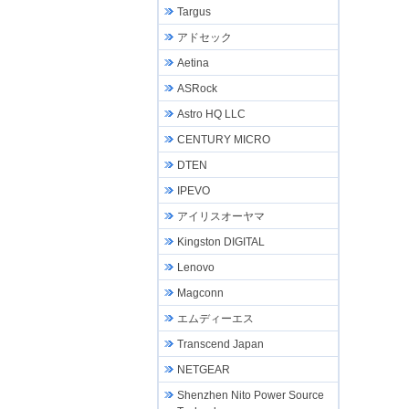
Targus
アドセック
Aetina
ASRock
Astro HQ LLC
CENTURY MICRO
DTEN
IPEVO
アイリスオーヤマ
Kingston DIGITAL
Lenovo
Magconn
エムディーエス
Transcend Japan
NETGEAR
Shenzhen Nito Power Source