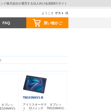
ウインド株式会社が運営する法人向け会員制ECサイト
ようこそ
ゲスト
様
FAQ
買い物かご
)
TM103M4V1-B
アイリスオーヤマ タブレッ
 タブレッ
ト 10.1インチ TM103M4V1-
104M4V1-