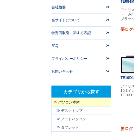
TE084M
会社概要
アイリ
ト 8イン
ブラッ
当サイトについて
要ログ
特定商取引に関する表記
FAQ
プライバシーポリシー
お問い合わせ
TE10D
アイリ
10.1
カテゴリから探す
TE10D1
パソコン本体
デスクトップ
ノートパソコン
タブレット
要ログ