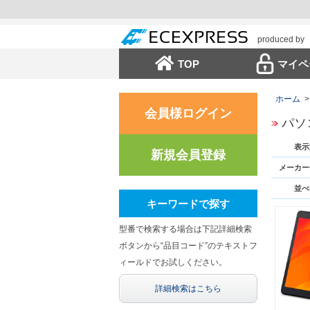
produced by
TOP
マイペ
ホーム
>
会員様ログイン
パソ
表示
新規会員登録
メーカー
並べ
キーワードで探す
型番で検索する場合は下記詳細検索
ボタンから“品目コード”のテキストフ
ィールドでお試しください。
詳細検索はこちら