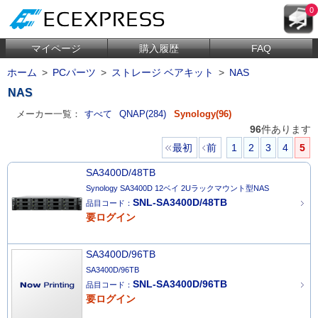
0
マイページ
購入履歴
FAQ
ホーム
>
PCパーツ
>
ストレージ ベアキット
>
NAS
NAS
メーカー一覧：
すべて
QNAP(284)
Synology(96)
96
件あります
最初
前
1
2
3
4
5
SA3400D/48TB
Synology SA3400D 12ベイ 2Uラックマウント型NAS
SNL-SA3400D/48TB
品目コード：
要ログイン
SA3400D/96TB
SA3400D/96TB
SNL-SA3400D/96TB
品目コード：
要ログイン