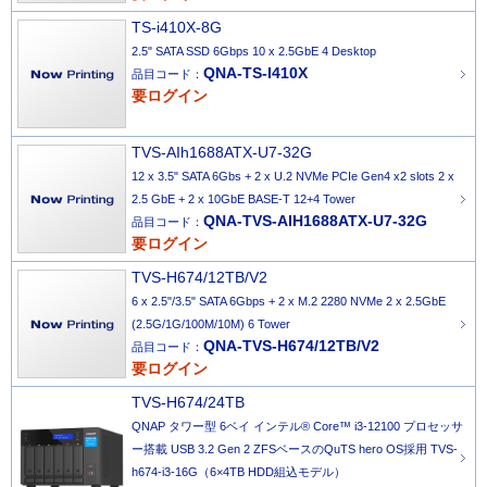
TS-i410X-8G
2.5" SATA SSD 6Gbps 10 x 2.5GbE 4 Desktop
QNA-TS-I410X
品目コード：
要ログイン
TVS-AIh1688ATX-U7-32G
12 x 3.5" SATA 6Gbs + 2 x U.2 NVMe PCIe Gen4 x2 slots 2 x
2.5 GbE + 2 x 10GbE BASE-T 12+4 Tower
QNA-TVS-AIH1688ATX-U7-32G
品目コード：
要ログイン
TVS-H674/12TB/V2
6 x 2.5"/3.5" SATA 6Gbps + 2 x M.2 2280 NVMe 2 x 2.5GbE
(2.5G/1G/100M/10M) 6 Tower
QNA-TVS-H674/12TB/V2
品目コード：
要ログイン
TVS-H674/24TB
QNAP タワー型 6ベイ インテル® Core™ i3-12100 プロセッサ
ー搭載 USB 3.2 Gen 2 ZFSベースのQuTS hero OS採用 TVS-
h674-i3-16G（6×4TB HDD組込モデル）