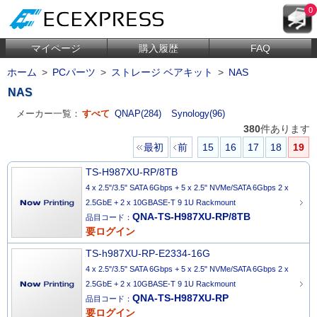
0
マイページ
購入履歴
FAQ
ホーム
>
PCパーツ
>
ストレージ ベアキット
>
NAS
NAS
メーカー一覧：
すべて
QNAP(284)
Synology(96)
380
件あります
最初
前
15
16
17
18
19
TS-H987XU-RP/8TB
4 x 2.5"/3.5" SATA 6Gbps + 5 x 2.5" NVMe/SATA 6Gbps 2 x
2.5GbE + 2 x 10GBASE-T 9 1U Rackmount
QNA-TS-H987XU-RP/8TB
品目コード：
要ログイン
TS-h987XU-RP-E2334-16G
4 x 2.5"/3.5" SATA 6Gbps + 5 x 2.5" NVMe/SATA 6Gbps 2 x
2.5GbE + 2 x 10GBASE-T 9 1U Rackmount
QNA-TS-H987XU-RP
品目コード：
要ログイン