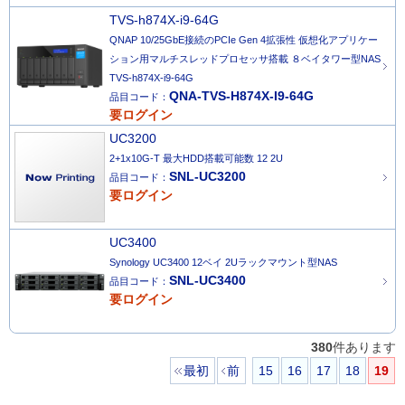
TVS-h874X-i9-64G
QNAP 10/25GbE接続のPCIe Gen 4拡張性 仮想化アプリケー
ション用マルチスレッドプロセッサ搭載 ８ベイタワー型NAS
TVS-h874X-i9-64G
QNA-TVS-H874X-I9-64G
品目コード：
要ログイン
UC3200
2+1x10G-T 最大HDD搭載可能数 12 2U
SNL-UC3200
品目コード：
要ログイン
UC3400
Synology UC3400 12ベイ 2Uラックマウント型NAS
SNL-UC3400
品目コード：
要ログイン
380
件あります
最初
前
15
16
17
18
19