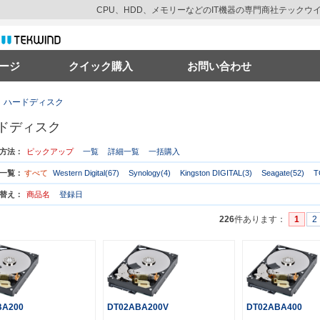
CPU、HDD、メモリーなどのIT機器の専門商社テック
ージ
クイック購入
お問い合わせ
ハードディスク
ドディスク
方法：
ピックアップ
一覧
詳細一覧
一括購入
一覧：
すべて
Western Digital(67)
Synology(4)
Kingston DIGITAL(3)
Seagate(52)
T
替え：
商品名
登録日
226
件あります
：
1
2
BA200
DT02ABA200V
DT02ABA400