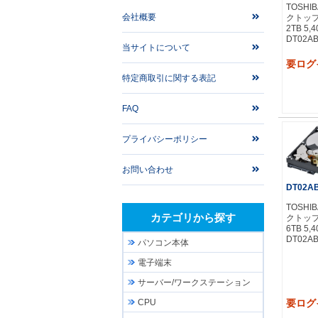
TOSHI
会社概要
クトップモ
2TB 5,4
DT02AB
当サイトについて
要ログ
特定商取引に関する表記
FAQ
プライバシーポリシー
お問い合わせ
DT02A
TOSHI
カテゴリから探す
クトップモ
6TB 5,4
DT02AB
パソコン本体
電子端末
サーバー/ワークステーション
要ログ
CPU