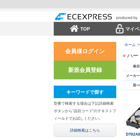
produced by
TOP
マイペ
ホーム
>
会員様ログイン
ハー
表示
新規会員登録
メーカー
並べ
キーワードで探す
型番で検索する場合は下記詳細検索
ボタンから“品目コード”のテキストフ
ィールドでお試しください。
詳細検索はこちら
DT02A