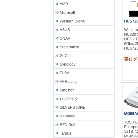
AMD
Microsoft
HUS728
Western Digital
Western 
ASUS
HC320
QNAP
HDD 8T
6Gb/s
Supermicro
HUS728
GeChic
要ログ
Synology
ELSA
AKRacing
Kingston
ロジテック
SILVERSTONE
MG09A
Neonode
TOSHI
RZN Golf
Enterp
12TB 7,
Targus
MG09A