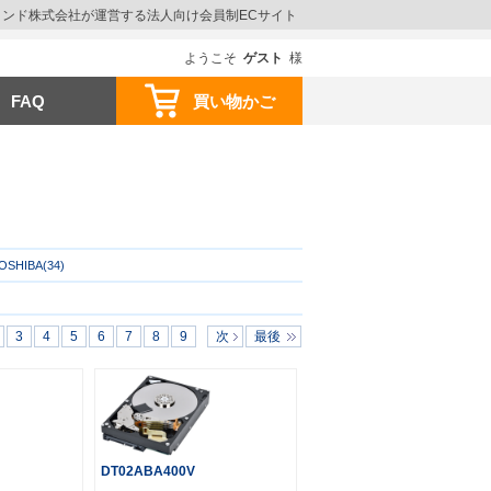
ウインド株式会社が運営する法人向け会員制ECサイト
ようこそ
ゲスト
様
FAQ
買い物かご
OSHIBA(34)
3
4
5
6
7
8
9
次
最後
DT02ABA400V