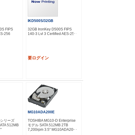
IKD500S/32GB
0S FIPS
32GB IronKey D500S FIPS
ES-256
140-3 Lvl 3 Certified AES-256
要ログイン
MG10ADA200E
-D シリーズ
TOSHIBA MG10-D Enterprise
SATA 512MB
モデル SATA 512MB 2TB
"
7,200rpm 3.5" MG10ADA200E