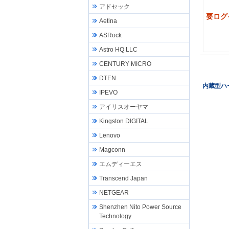
アドセック
要ログ
Aetina
ASRock
Astro HQ LLC
CENTURY MICRO
DTEN
内蔵型ハ
IPEVO
アイリスオーヤマ
Kingston DIGITAL
Lenovo
Magconn
エムディーエス
Transcend Japan
NETGEAR
Shenzhen Nito Power Source
Technology