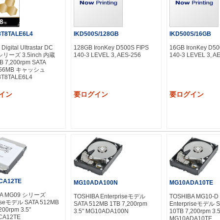
T8TALE6L4
IKD500S/128GB
IKD500S/16GB
Digital Ultrastar DC
128GB IronKey D500S FIPS
16GB IronKey D50
シリーズ 3.5inch 内蔵
140-3 LEVEL 3, AES-256
140-3 LEVEL 3, A
B 7,200rpm SATA
 256MB キャッシュ
T8TALE6L4
イン
要ログイン
要ログイン
CA12TE
MG10ADA100N
MG10ADA10TE
BA MG09 シリーズ
TOSHIBA Enterpriseモデル
TOSHIBA MG10
riseモデル SATA 512MB
SATA 512MB 1TB 7,200rpm
Enterpriseモデル 
200rpm 3.5"
3.5" MG10ADA100N
10TB 7,200rpm 3.5
CA12TE
MG10ADA10TE