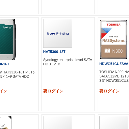
HAT5300-12T
Synology enterprise level SATA
HDWG51CUZSVA
HDD 12TB
0-16T
TOSHIBA N300 
gy HAT3310-16T Plusシ
SATA 512MB 12TB
5インチSATA HDD
3.5" HDWG51CUZ
イン
要ログイン
要ログイン