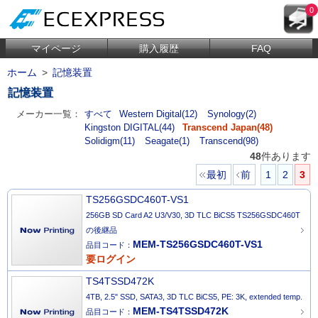
0
マイページ
購入履歴
FAQ
ホーム
>
記憶装置
記憶装置
メーカー一覧：
すべて
Western Digital(12)
Synology(2)
Kingston DIGITAL(44)
Transcend Japan(48)
Solidigm(11)
Seagate(1)
Transcend(98)
48
件あります
最初
前
1
2
3
TS256GSDC460T-VS1
256GB SD Card A2 U3/V30, 3D TLC BiCS5 TS256GSDC460T
の後継品
MEM-TS256GSDC460T-VS1
品目コード：
要ログイン
TS4TSSD472K
4TB, 2.5" SSD, SATA3, 3D TLC BiCS5, PE: 3K, extended temp.
MEM-TS4TSSD472K
品目コード：