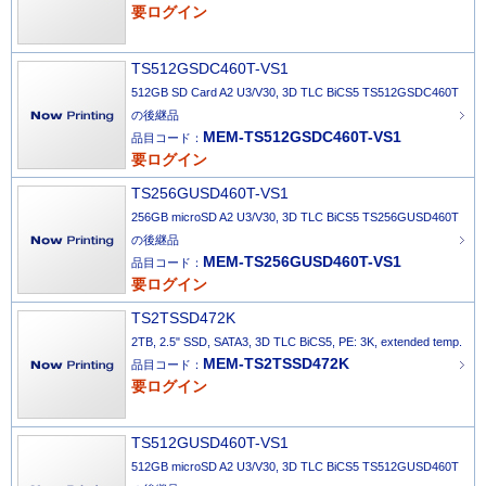
要ログイン
TS512GSDC460T-VS1
512GB SD Card A2 U3/V30, 3D TLC BiCS5 TS512GSDC460T
の後継品
MEM-TS512GSDC460T-VS1
品目コード：
要ログイン
TS256GUSD460T-VS1
256GB microSD A2 U3/V30, 3D TLC BiCS5 TS256GUSD460T
の後継品
MEM-TS256GUSD460T-VS1
品目コード：
要ログイン
TS2TSSD472K
2TB, 2.5" SSD, SATA3, 3D TLC BiCS5, PE: 3K, extended temp.
MEM-TS2TSSD472K
品目コード：
要ログイン
TS512GUSD460T-VS1
512GB microSD A2 U3/V30, 3D TLC BiCS5 TS512GUSD460T