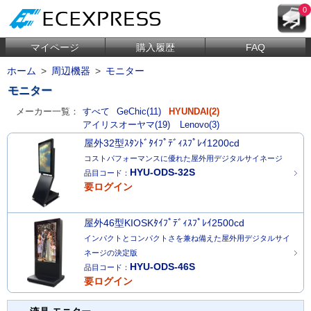
0
マイページ
購入履歴
FAQ
ホーム
>
周辺機器
>
モニター
モニター
メーカー一覧：
すべて
GeChic(11)
HYUNDAI(2)
アイリスオーヤマ(19)
Lenovo(3)
屋外32型ｽﾀﾝﾄﾞﾀｲﾌﾟﾃﾞｨｽﾌﾟﾚｲ1200cd
コストパフォーマンスに優れた屋外用デジタルサイネージ
HYU-ODS-32S
品目コード：
要ログイン
屋外46型KIOSKﾀｲﾌﾟﾃﾞｨｽﾌﾟﾚｲ2500cd
インパクトとコンパクトさを兼ね備えた屋外用デジタルサイ
ネージの決定版
HYU-ODS-46S
品目コード：
要ログイン