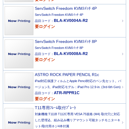
ServSwitch Freedom KVMｽｲｯﾁ 4P
ServSwitch Freedom KVMｽｲｯﾁ 4P
BLA-KV0004A-R2
品目コード：
要ログイン
ServSwitch Freedom KVMｽｲｯﾁ 8P
ServSwitch Freedom KVMｽｲｯﾁ 8P
BLA-KV0008A-R2
品目コード：
要ログイン
ASTRO ROCK PAPER PENCIL R1c
iPad対応保護フィルムとApple Pencil対応のペン先セット。バ
ージョン3。iPad対応モデル：iPad Pro 12.9-in. (3rd-6th Gen)
ATR-RPPR1C
品目コード：
要ログイン
T11専用ﾌﾚｰﾑ取付ﾌﾟﾚｰﾄ
対象機種:T111B T112C専用 VESA 75規格 (M4) 取付穴に対応
した壁埋込、組み込み機リアマウント可能タッチモニターキ
ット/取付用ネジ4本付属