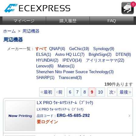
0
マイページ
購入履歴
FAQ
ホーム
>
周辺機器
周辺機器
メーカー一覧：
すべて
QNAP(4)
GeChic(19)
Synology(9)
ELSA(1)
Astro HQ LLC(7)
BrightSign(2)
DTEN(8)
HYUNDAI(2)
IPEVO(14)
アイリスオーヤマ(22)
Lenovo(6)
Matrox(1)
Shenzhen Nito Power Source Technology(3)
SHARP(1)
Transcend(3)
190
件あります
最初
前
6
7
8
9
10
次
最後
LX PRO ｳｫｰﾙﾏｳﾝﾄｱｰﾑ（ﾌﾞﾗｯｸ)
LX PRO ｳｫｰﾙﾏｳﾝﾄｱｰﾑ（ﾌﾞﾗｯｸ)
ERG-45-685-292
品目コード：
要ログイン