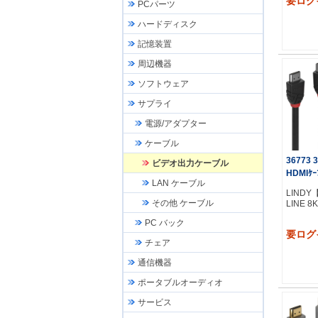
要ログ
PCパーツ
ハードディスク
記憶装置
周辺機器
ソフトウェア
サプライ
電源/アダプター
ケーブル
36773 
ビデオ出力ケーブル
HDMIｹｰ
LAN ケーブル
LINDY
その他 ケーブル
LINE 8
PC バック
要ログ
チェア
通信機器
ポータブルオーディオ
サービス