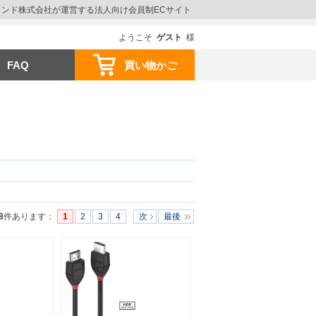
ウインド株式会社が運営する法人向け会員制ECサイト
ようこそ
ゲスト
様
FAQ
買い物かご
8
件あります
：
1
2
3
4
次
最後