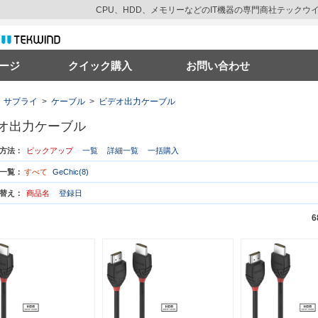
CPU、HDD、メモリーなどのIT機器の専門商社テック
ージ
クイック購入
お問い合わせ
サプライ
>
ケーブル
>
ビデオ出力ケーブル
オ出力ケーブル
方法：
ピックアップ
一覧
詳細一覧
一括購入
一覧：
すべて
GeChic(8)
替え：
商品名
登録日
6