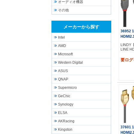
オーディオ機器
その他
メーカーから探す
36952 
HDMI2.
Intel
LINDY
AMD
LINE H
Microsoft
要ログ
Western Digital
ASUS
QNAP
Supermicro
GeChic
Synology
ELSA
AKRacing
37601 
Kingston
HDMI2.