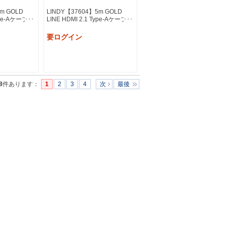
m GOLD
LINDY【37604】5m GOLD
Type-Aケーブル
LINE HDMI 2.1 Type-Aケーブル
要ログイン
8
件あります
：
1
2
3
4
次
最後