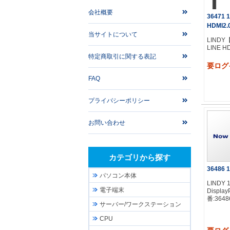
会社概要
36471 
HDMI2.
当サイトについて
LINDY
LINE H
特定商取引に関する表記
要ログ
FAQ
プライバシーポリシー
お問い合わせ
カテゴリから探す
36486 1
パソコン本体
LINDY 
電子端末
Displa
番:3648
サーバー/ワークステーション
CPU