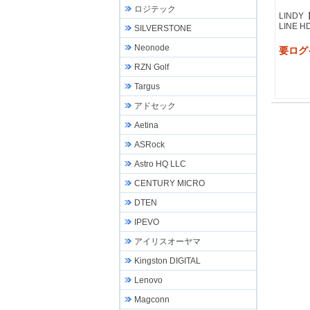
ロジテック
LINDY
LINE H
SILVERSTONE
Neonode
要ログ
RZN Golf
Targus
アドセック
Aetina
ASRock
Astro HQ LLC
CENTURY MICRO
DTEN
IPEVO
アイリスオーヤマ
Kingston DIGITAL
Lenovo
Magconn