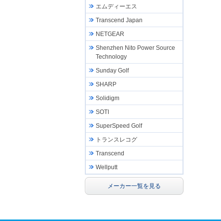
エムディーエス
Transcend Japan
NETGEAR
Shenzhen Nito Power Source
Technology
Sunday Golf
SHARP
Solidigm
SOTI
SuperSpeed Golf
トランスレコグ
Transcend
Wellputt
メーカー一覧を見る