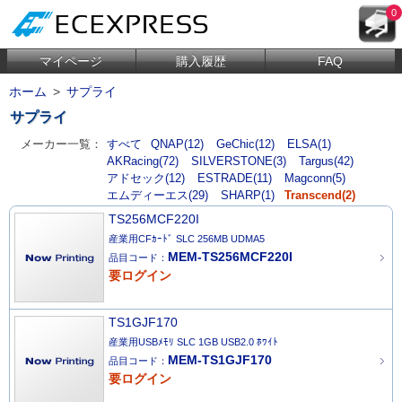
0
マイページ
購入履歴
FAQ
ホーム
>
サプライ
サプライ
メーカー一覧：
すべて
QNAP(12)
GeChic(12)
ELSA(1)
AKRacing(72)
SILVERSTONE(3)
Targus(42)
アドセック(12)
ESTRADE(11)
Magconn(5)
エムディーエス(29)
SHARP(1)
Transcend(2)
TS256MCF220I
産業用CFｶｰﾄﾞ SLC 256MB UDMA5
MEM-TS256MCF220I
品目コード：
要ログイン
TS1GJF170
産業用USBﾒﾓﾘ SLC 1GB USB2.0 ﾎﾜｲﾄ
MEM-TS1GJF170
品目コード：
要ログイン