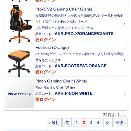
要ログイン
Pro-X V2 Gaming Chair Giants
長期使用時の耐久性向上を図った高耐久PUレザー素材が張地
として採用されたPro-X V2シリーズ
プロ野球チーム読売ジャイアンツモデル
AKR-PRO-X/ORANGE/GIANTS
品目コード：
要ログイン
Footrest (Orange)
AKRacingゲーミングチェアと組み合わせてより快適な着座姿
勢をもたらします
AKR-FOOTREST-ORANGE
品目コード：
要ログイン
Pinon Gaming Chair (White)
Pinon Gaming Chair (White)
AKR-PINON-WHITE
品目コード：
要ログイン
72
件あります
最初
前
1
2
3
4
次
最後