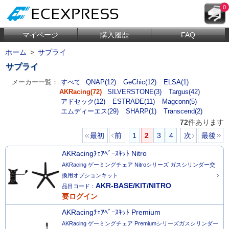
0
マイページ
購入履歴
FAQ
ホーム
>
サプライ
サプライ
メーカー一覧：
すべて
QNAP(12)
GeChic(12)
ELSA(1)
AKRacing(72)
SILVERSTONE(3)
Targus(42)
アドセック(12)
ESTRADE(11)
Magconn(5)
エムディーエス(29)
SHARP(1)
Transcend(2)
72
件あります
最初
前
1
2
3
4
次
最後
AKRacingﾁｪｱﾍﾞｰｽｷｯﾄ Nitro
AKRacing ゲーミングチェア Nitroシリーズ ガスシリンダー交
換用オプションキット
AKR-BASE/KIT/NITRO
品目コード：
要ログイン
AKRacingﾁｪｱﾍﾞｰｽｷｯﾄ Premium
AKRacing ゲーミングチェア Premiumシリーズガスシリンダー