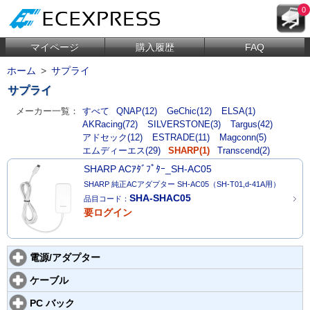
0
マイページ
購入履歴
FAQ
ホーム
>
サプライ
サプライ
メーカー一覧：
すべて
QNAP(12)
GeChic(12)
ELSA(1)
AKRacing(72)
SILVERSTONE(3)
Targus(42)
アドセック(12)
ESTRADE(11)
Magconn(5)
エムディーエス(29)
SHARP(1)
Transcend(2)
SHARP ACｱﾀﾞﾌﾟﾀｰ_SH-AC05
SHARP 純正ACアダプター SH-AC05（SH-T01,d-41A用）
SHA-SHAC05
品目コード：
要ログイン
電源/アダプター
ケーブル
PC バック