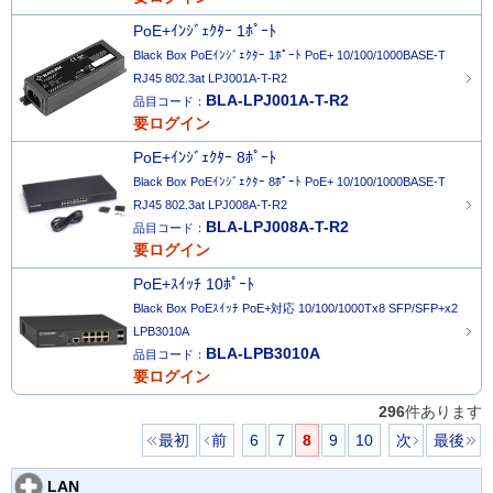
PoE+ｲﾝｼﾞｪｸﾀｰ 1ﾎﾟｰﾄ
Black Box PoEｲﾝｼﾞｪｸﾀｰ 1ﾎﾟｰﾄ PoE+ 10/100/1000BASE-T
RJ45 802.3at LPJ001A-T-R2
BLA-LPJ001A-T-R2
品目コード：
要ログイン
PoE+ｲﾝｼﾞｪｸﾀｰ 8ﾎﾟｰﾄ
Black Box PoEｲﾝｼﾞｪｸﾀｰ 8ﾎﾟｰﾄ PoE+ 10/100/1000BASE-T
RJ45 802.3at LPJ008A-T-R2
BLA-LPJ008A-T-R2
品目コード：
要ログイン
PoE+ｽｲｯﾁ 10ﾎﾟｰﾄ
Black Box PoEｽｲｯﾁ PoE+対応 10/100/1000Tx8 SFP/SFP+x2
LPB3010A
BLA-LPB3010A
品目コード：
要ログイン
296
件あります
最初
前
6
7
8
9
10
次
最後
LAN