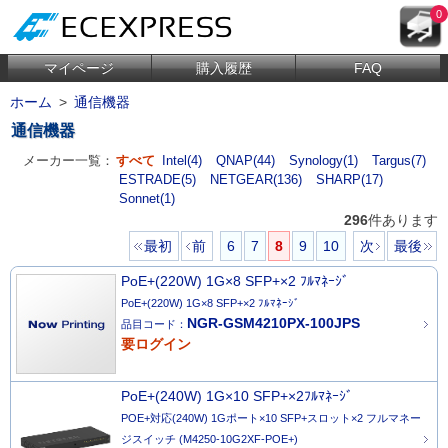
0
マイページ
購入履歴
FAQ
ホーム
>
通信機器
通信機器
メーカー一覧：
すべて
Intel(4)
QNAP(44)
Synology(1)
Targus(7)
ESTRADE(5)
NETGEAR(136)
SHARP(17)
Sonnet(1)
296
件あります
最初
前
6
7
8
9
10
次
最後
PoE+(220W) 1G×8 SFP+×2 ﾌﾙﾏﾈｰｼﾞ
PoE+(220W) 1G×8 SFP+×2 ﾌﾙﾏﾈｰｼﾞ
NGR-GSM4210PX-100JPS
品目コード：
要ログイン
PoE+(240W) 1G×10 SFP+×2ﾌﾙﾏﾈｰｼﾞ
POE+対応(240W) 1Gポート×10 SFP+スロット×2 フルマネー
ジスイッチ (M4250-10G2XF-POE+)