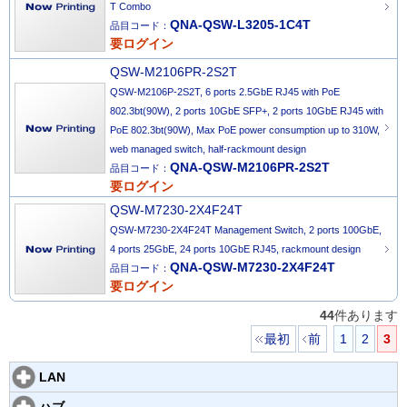
T Combo
QNA-QSW-L3205-1C4T
品目コード：
要ログイン
QSW-M2106PR-2S2T
QSW-M2106P-2S2T, 6 ports 2.5GbE RJ45 with PoE
802.3bt(90W), 2 ports 10GbE SFP+, 2 ports 10GbE RJ45 with
PoE 802.3bt(90W), Max PoE power consumption up to 310W,
web managed switch, half-rackmount design
QNA-QSW-M2106PR-2S2T
品目コード：
要ログイン
QSW-M7230-2X4F24T
QSW-M7230-2X4F24T Management Switch, 2 ports 100GbE,
4 ports 25GbE, 24 ports 10GbE RJ45, rackmount design
QNA-QSW-M7230-2X4F24T
品目コード：
要ログイン
44
件あります
最初
前
1
2
3
LAN