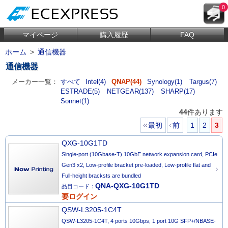
0
マイページ
購入履歴
FAQ
ホーム
>
通信機器
通信機器
メーカー一覧：
すべて
Intel(4)
QNAP(44)
Synology(1)
Targus(7)
ESTRADE(5)
NETGEAR(137)
SHARP(17)
Sonnet(1)
44
件あります
最初
前
1
2
3
QXG-10G1TD
Single-port (10Gbase-T) 10GbE network expansion card, PCIe
Gen3 x2, Low-profile bracket pre-loaded, Low-profile flat and
Full-height bracksts are bundled
QNA-QXG-10G1TD
品目コード：
要ログイン
QSW-L3205-1C4T
QSW-L3205-1C4T, 4 ports 10Gbps, 1 port 10G SFP+/NBASE-