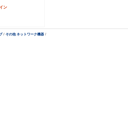
イン
ブ
/
その他 ネットワーク機器
/