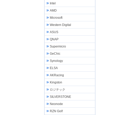
Intel
AMD
Microsoft
Western Digital
ASUS
QNAP
Supermicro
GeChic
Synology
ELSA
AKRacing
Kingston
ロジテック
SILVERSTONE
Neonode
RZN Golf