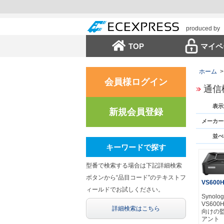
produced by
TOP
マイペ
ホーム
>
会員様ログイン
通信
表示
新規会員登録
メーカー
並べ
キーワードで探す
型番で検索する場合は下記詳細検索
ボタンから“品目コード”のテキストフ
VS600
ィールドでお試しください。
Synolog
VS600HD
詳細検索はこちら
向けの
アント