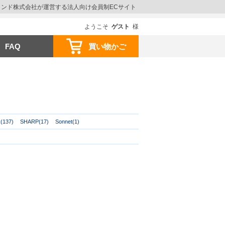
ウインド株式会社が運営する法人向け会員制ECサイト
ようこそ
ゲスト
様
FAQ
買い物かご
(137)
SHARP(17)
Sonnet(1)