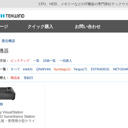
CPU、HDD、メモリーなどのIT機器の専門商社テック
ージ
クイック購入
お問い合わせ
通信機器
機器
方法：
ピックアップ
一覧
詳細一覧
一括購入
一覧：
すべて
Intel(4)
QNAP(44)
Synology(1)
Targus(7)
ESTRADE(5)
NETGEAR
替え：
商品名
登録日
HD
y VisualStation
 Surveillance Station
監視・管理用小型クライ