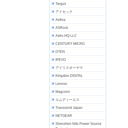
Targus
アドセック
Aetina
ASRock
Astro HQ LLC
CENTURY MICRO
DTEN
IPEVO
アイリスオーヤマ
Kingston DIGITAL
Lenovo
Magconn
エムディーエス
Transcend Japan
NETGEAR
Shenzhen Nito Power Source