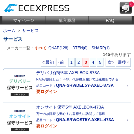
0
マイページ
購入履歴
FAQ
ホーム
>
サービス
サービス
メーカー一覧：
すべて
QNAP(128)
DTEN(6)
SHARP(1)
145
件あります
最初
前
1
2
3
4
5
次
最後
デリバリ保守5年 AXELBOX-873A
NASが故障した！⇒即、代替機お届けで迅速復旧できる
QNA-SRV/DEL5Y-AXEL-873A
品目コード：
要ログイン
オンサイト保守5年 AXELBOX-473A
万一の故障時も安心！お客様先に訪問して修理
QNA-SRV/OST5Y-AXEL-473A
品目コード：
要ログイン