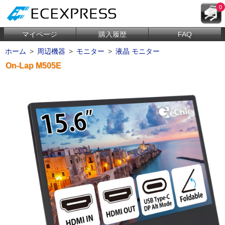
0
マイページ
購入履歴
FAQ
ホーム
>
周辺機器
>
モニター
>
液晶 モニター
On-Lap M505E