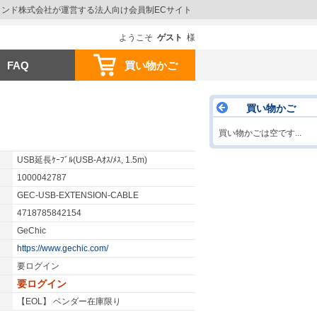
ウインド株式会社が運営する法人向け会員制ECサイト
ようこそ
ゲスト
様
FAQ
買い物かご
買い物かご
買い物かごは空です...
USB延長ｹｰﾌﾞﾙ(USB-Aｵｽ/ﾒｽ, 1.5m)
1000042787
GEC-USB-EXTENSION-CABLE
4718785842154
GeChic
https://www.gechic.com/
要ログイン
要ログイン
【EOL】 ベンダー在庫限り