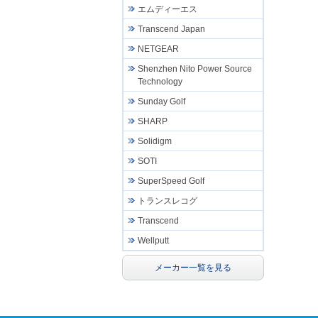
エムディーエス
Transcend Japan
NETGEAR
Shenzhen Nito Power Source
Technology
Sunday Golf
SHARP
Solidigm
SOTI
SuperSpeed Golf
トランスレコグ
Transcend
Wellputt
メーカー一覧を見る