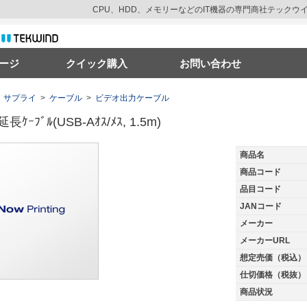
CPU、HDD、メモリーなどのIT機器の専門商社テック
ージ
クイック購入
お問い合わせ
サプライ
>
ケーブル
>
ビデオ出力ケーブル
長ｹｰﾌﾞﾙ(USB-Aｵｽ/ﾒｽ, 1.5m)
商品名
商品コード
品目コード
JANコード
メーカー
メーカーURL
想定売価（税込）
仕切価格（税抜）
商品状況