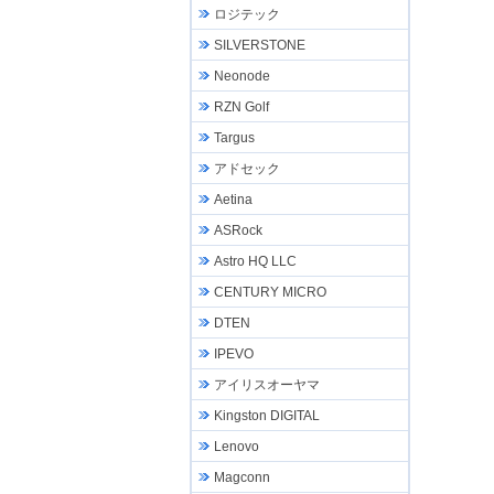
ロジテック
SILVERSTONE
Neonode
RZN Golf
Targus
アドセック
Aetina
ASRock
Astro HQ LLC
CENTURY MICRO
DTEN
IPEVO
アイリスオーヤマ
Kingston DIGITAL
Lenovo
Magconn