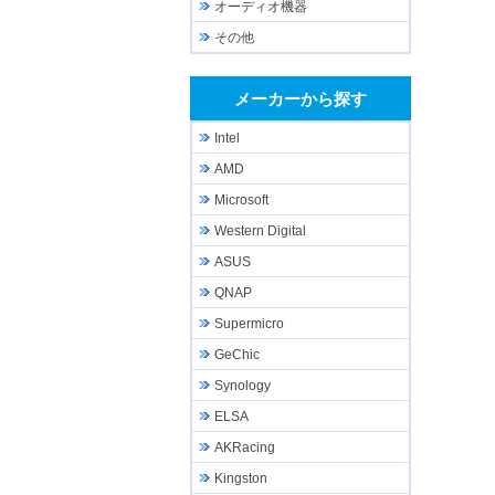
オーディオ機器
その他
メーカーから探す
Intel
AMD
Microsoft
Western Digital
ASUS
QNAP
Supermicro
GeChic
Synology
ELSA
AKRacing
Kingston