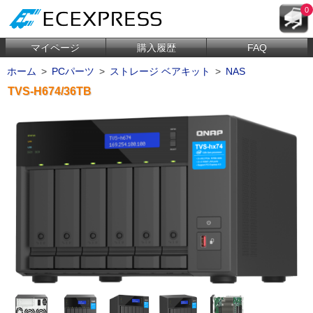
0
マイページ
購入履歴
FAQ
ホーム
>
PCパーツ
>
ストレージ ベアキット
>
NAS
TVS-H674/36TB