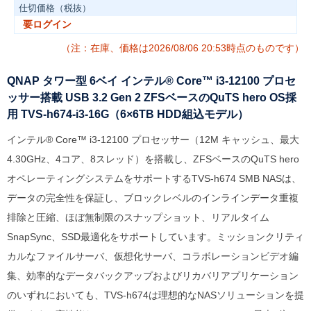
仕切価格（税抜）
要ログイン
（注：在庫、価格は2026/08/06 20:53時点のものです）
QNAP タワー型 6ベイ インテル® Core™ i3-12100 プロセ
ッサー搭載 USB 3.2 Gen 2 ZFSベースのQuTS hero OS採
用 TVS-h674-i3-16G（6×6TB HDD組込モデル）
インテル® Core™ i3-12100 プロセッサー（12M キャッシュ、最大
4.30GHz、4コア、8スレッド）を搭載し、ZFSベースのQuTS hero
オペレーティングシステムをサポートするTVS-h674 SMB NASは、
データの完全性を保証し、ブロックレベルのインラインデータ重複
排除と圧縮、ほぼ無制限のスナップショット、リアルタイム
SnapSync、SSD最適化をサポートしています。ミッションクリティ
カルなファイルサーバ、仮想化サーバ、コラボレーションビデオ編
集、効率的なデータバックアップおよびリカバリアプリケーション
のいずれにおいても、TVS-h674は理想的なNASソリューションを提