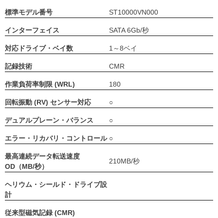
標準モデル番号
ST10000VN000
インターフェイス
SATA 6Gb/秒
対応ドライブ・ベイ数
1～8ベイ
記録技術
CMR
作業負荷率制限 (WRL)
180
回転振動 (RV) センサー対応
○
デュアルプレーン・バランス
○
エラー・リカバリ・コントロール
○
最高連続データ転送速度
210MB/秒
OD（MB/秒）
ヘリウム・シールド・ドライブ設
計
従来型磁気記録 (CMR)