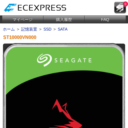
0
マイページ
購入履歴
FAQ
ホーム
>
記憶装置
>
SSD
>
SATA
ST10000VN000