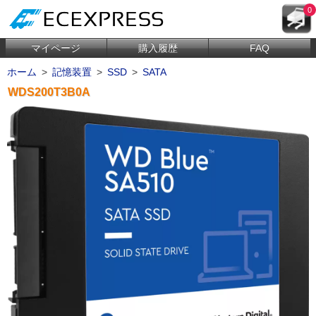
0
マイページ
購入履歴
FAQ
ホーム
>
記憶装置
>
SSD
>
SATA
WDS200T3B0A