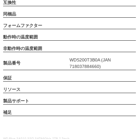
互換性
同梱品
フォームファクター
動作時の温度範囲
非動作時の温度範囲
WDS200T3B0A (JAN
製品番号
718037884660)
保証
リソース
製品サポート
補足
WD Blue SA510 SSD SATA6Gb/s 2TB 2.5inch