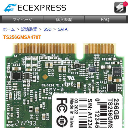
0
マイページ
購入履歴
FAQ
ホーム
>
記憶装置
>
SSD
>
SATA
TS256GMSA470T