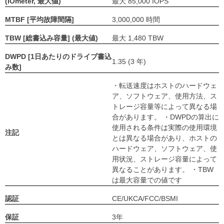
(IOmeter, 最大値)
最大 85,000 IOPS
MTBF [平均故障間隔]
3,000,000 時間
TBW [総書込み容量] (最大値)
最大 1,480 TBW
DWPD [1日あたりのドライブ書込
1.35 (3 年)
み数]
・転送速度はホストのハードウェ
ア、ソフトウェア、使用方法、ス
トレージ容量等によって異なる場
合があります。 ・DWPDの算出に
使用される条件は実際の使用環境
注記
とは異なる場合があり、ホストの
ハードウェア、ソフトウェア、使
用状況、ストレージ容量によって
異なることがあります。 ・TBW
は最大容量での値です
認証
CE/UKCA/FCC/BSMI
保証
3年