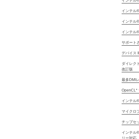
インテル
インテル® 
インテル®
インテル
サポート
デバイス I
ダイレクト
改訂版
最多DMI
OpenCL
インテル® 
マイクロプ
チップセット
インテル®
リー対応