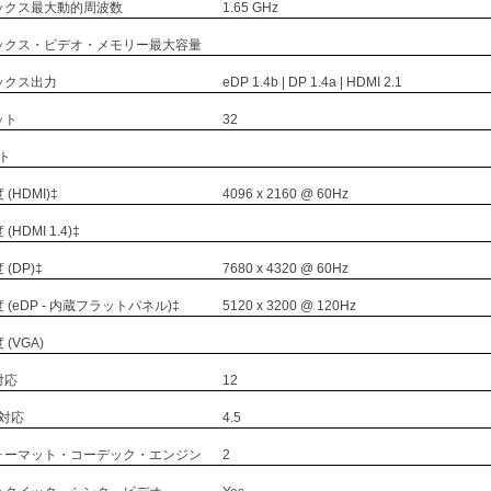
ックス最大動的周波数
1.65 GHz
ックス・ビデオ・メモリー最大容量
ックス出力
eDP 1.4b | DP 1.4a | HDMI 2.1
ット
32
ート
(HDMI)‡
4096 x 2160 @ 60Hz
HDMI 1.4)‡
(DP)‡
7680 x 4320 @ 60Hz
(eDP - 内蔵フラットパネル)‡
5120 x 3200 @ 120Hz
(VGA)
 対応
12
 対応
4.5
ォーマット・コーデック・エンジン
2