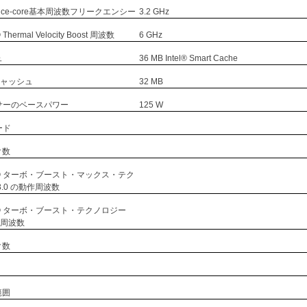
mance-core基本周波数フリークエンシー
3.2 GHz
ermal Velocity Boost 周波数
6 GHz
ュ
36 MB Intel® Smart Cache
 キャッシュ
32 MB
サーのベースパワー
125 W
ード
ク数
® ターボ・ブースト・マックス・テク
3.0 の動作周波数
® ターボ・ブースト・テクノロジー
作周波数
ク数
範囲