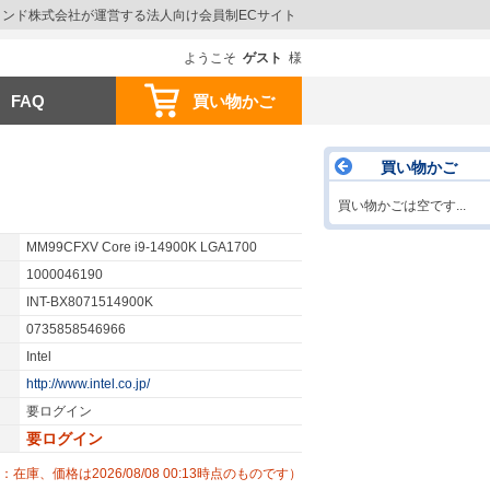
ウインド株式会社が運営する法人向け会員制ECサイト
ようこそ
ゲスト
様
FAQ
買い物かご
買い物かご
買い物かごは空です...
MM99CFXV Core i9-14900K LGA1700
1000046190
INT-BX8071514900K
0735858546966
Intel
http://www.intel.co.jp/
要ログイン
要ログイン
：在庫、価格は2026/08/08 00:13時点のものです）