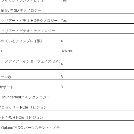
® クイック・シンク・ビデオ
Yes
InTru™ 3D テクノロジー
 クリアー・ビデオ HDテクノロジー
Yes
® クリアー・ビデオ・テクノロジー
されているディスプレイ数‡
4
D
0xA780
・メディア・インターフェイス(DMI)
4
レーン数
8
* サポート
3
Thunderbolt™ 4 テクノロジー
ロセッサー PCIe リビジョン
 / PCH PCIe リビジョン
 Optane™ DC パーシステント・メモ