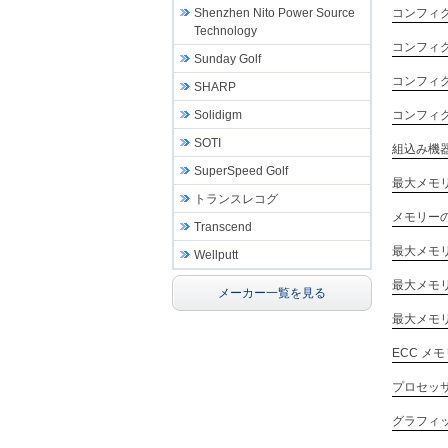
コンフィグ
Shenzhen Nito Power Source
Technology
コンフィグ
Sunday Golf
コンフィグラ
SHARP
コンフィグラ
Solidigm
SOTI
組込み機
SuperSpeed Golf
最大メモリ
トランスレコグ
メモリー
Transcend
最大メモ
Wellputt
最大メモ
メーカー一覧を見る
最大メモ
ECC メ
プロセッ
グラフィ