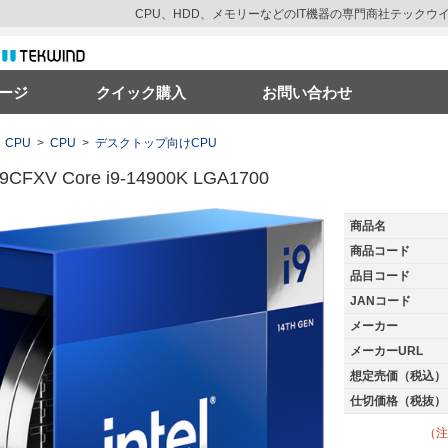
CPU、HDD、メモリーなどのIT機器の専門商社テック
ージ
クイック購入
お問い合わせ
CPU
>
CPU
>
デスクトップ向けCPU
CFXV Core i9-14900K LGA1700
商品名
商品コード
品目コード
JANコード
メーカー
メーカーURL
想定売価（税込）
仕切価格（税抜）
（注