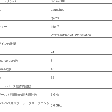
サー・ナンバー
i9-14900K
ス
Launched
Q4'23
フィー
Intel 7
PC/Client/Tablet | Workstation
ザインの推奨
24
nce-coresの数
8
-coresの数
16
数
32
サー・ベース動作周波数
ブースト利用時の最大周波数
6 GHz
mance-core最大ターボ・フリークエンシ
5.6 GHz