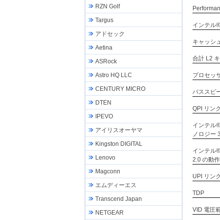
RZN Golf
Perfor
Targus
インテル® Th
アドセック
キャッシ
Aetina
合計 L2
ASRock
プロセッ
Astro HQ LLC
CENTURY MICRO
バススピ
DTEN
QPI リン
IPEVO
インテル
アイリスオーヤマ
ノロジー 
Kingston DIGITAL
インテル
Lenovo
2.0 の動
Magconn
UPI リン
エムディーエス
TDP
Transcend Japan
VID 電圧
NETGEAR