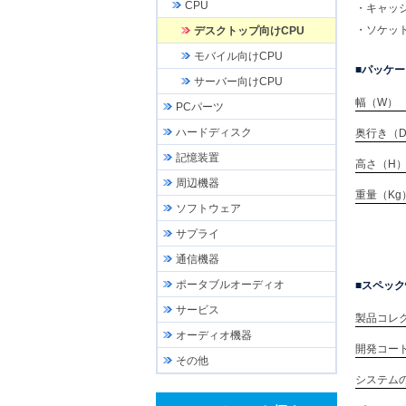
CPU
・キャッシ
・ソケット
デスクトップ向けCPU
モバイル向けCPU
パッケー
サーバー向けCPU
幅（W）
PCパーツ
ハードディスク
奥行き（
記憶装置
高さ（H
周辺機器
重量（Kg
ソフトウェア
サプライ
通信機器
ポータブルオーディオ
スペック
サービス
製品コレ
オーディオ機器
開発コー
その他
システム