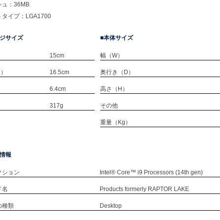
ュ：36MB
タイプ：LGA1700
ジサイズ
本体サイズ
15cm
幅（W）
D）
16.5cm
奥行き（D）
）
6.4cm
高さ（H）
）
317g
その他
重量（Kg）
情報
クション
Intel® Core™ i9 Processors (14th gen)
ド名
Products formerly RAPTOR LAKE
の種類
Desktop