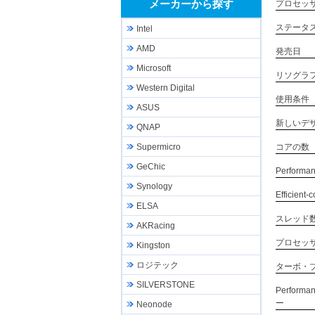
メーカーから探す
プロセッ
ステータ
Intel
AMD
発売日
Microsoft
リソグラ
Western Digital
使用条件
ASUS
新しいデ
QNAP
コアの数
Supermicro
GeChic
Performa
Synology
Efficient
ELSA
スレッド
AKRacing
プロセッ
Kingston
ロジテック
ターボ・
SILVERSTONE
Perfor
ー
Neonode