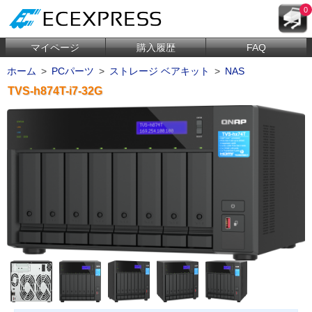
0
マイページ
購入履歴
FAQ
ホーム
>
PCパーツ
>
ストレージ ベアキット
>
NAS
TVS-h874T-i7-32G