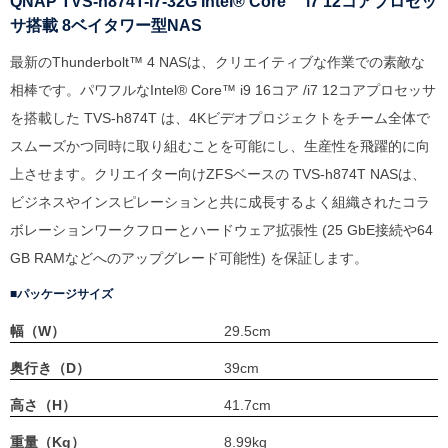
QNAP TVS-h874T-i7-32G Intel® Core™ i7 12コアプロセッ
サ搭載 8ベイタワー型NAS
最新のThunderbolt™ 4 NASは、クリエイティブな作業での素敵な
相棒です。パワフルなIntel® Core™ i9 16コア /i7 12コアプロセッサ
を搭載した TVS-h874T は、4Kビデオプロジェクトをチーム全体で
スムーズかつ同時に取り組むことを可能にし、生産性を飛躍的に向
上させます。クリエイター向けZFSベースの TVS-h874T NASは、
ビジネスやインスピレーションと共に成長するよく組織されたコラ
ボレーションワークフローとハードウェア拡張性 (25 GbE接続や64
GB RAMなどへのアップグレード可能性) を保証します。
パッケージサイズ
幅（W）
29.5cm
奥行き（D）
39cm
高さ（H）
41.7cm
重量（Kg）
8.99kg