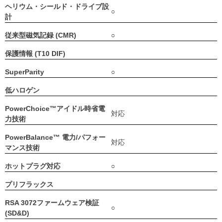
ヘリウム・シールド・ドライブ設
○
計
従来型磁気記録 (CMR)
○
保護情報 (T10 DIF)
SuperParity
○
低ハロゲン
PowerChoice™アイドル時省電
対応
力技術
PowerBalance™ 電力/パフォー
対応
マンス技術
ホットプラグ対応
○
プリフラックス
RSA 3072ファームウェア検証
○
(SD&D)