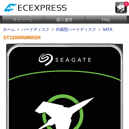
0
マイページ
購入履歴
FAQ
ホーム
>
ハードディスク
>
内蔵型ハードディスク
>
SATA
ST12000NM002H