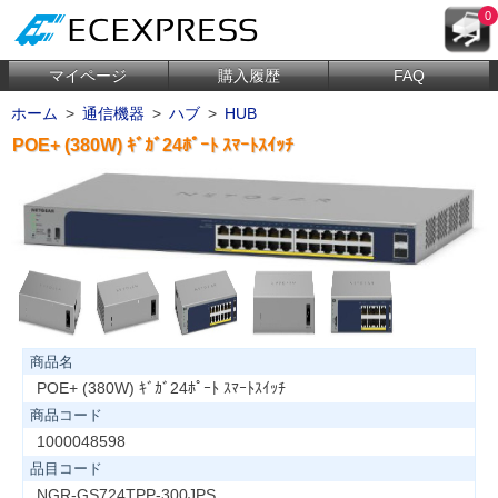
0
マイページ
購入履歴
FAQ
ホーム
>
通信機器
>
ハブ
>
HUB
POE+ (380W) ｷﾞｶﾞ24ﾎﾟｰﾄ ｽﾏｰﾄｽｲｯﾁ
商品名
POE+ (380W) ｷﾞｶﾞ24ﾎﾟｰﾄ ｽﾏｰﾄｽｲｯﾁ
商品コード
1000048598
品目コード
NGR-GS724TPP-300JPS