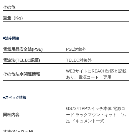
その他
重量（Kg）
法令関連
電気用品安全法(PSE)
PSE対象外
電波法(TELEC認証)
TELEC対象外
WEBサイトにREACH対応と記載
その他法令関連情報
あり、電源コード：専用
スペック情報
GS724TPPスイッチ本体 電源コ
同梱内容
ード ラックマウントキット ゴム
足 ドキュメント一式
寸法(W x D x H)