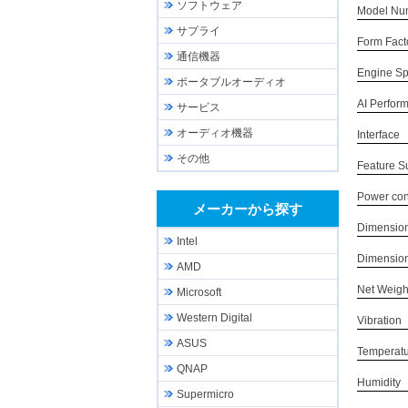
ソフトウェア
Model Nu
サプライ
Form Fact
通信機器
Engine S
ポータブルオーディオ
AI Perfor
サービス
オーディオ機器
Interface
その他
Feature S
Power co
メーカーから探す
Dimensio
Intel
Dimensio
AMD
Net Weigh
Microsoft
Western Digital
Vibration
ASUS
Temperat
QNAP
Humidity
Supermicro