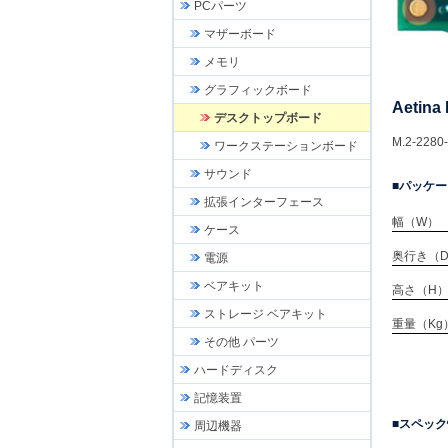
PCパーツ
マザーボード
メモリ
グラフィックボード
Aetina
デスクトップボード
M.2-2280-
ワークステーションボード
サウンド
パッケー
拡張インターフェース
幅（W）
ケース
奥行き（
電源
ベアキット
高さ（H
ストレージ ベアキット
重量（Kg
その他 パーツ
ハードディスク
記憶装置
スペック
周辺機器