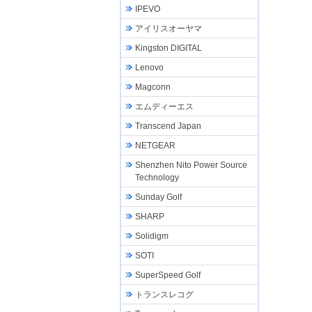
IPEVO
アイリスオーヤマ
Kingston DIGITAL
Lenovo
Magconn
エムディーエス
Transcend Japan
NETGEAR
Shenzhen Nito Power Source
Technology
Sunday Golf
SHARP
Solidigm
SOTI
SuperSpeed Golf
トランスレコグ