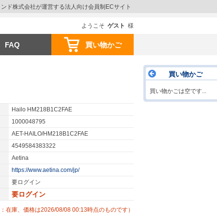
ウインド株式会社が運営する法人向け会員制ECサイト
ようこそ
ゲスト
様
FAQ
買い物かご
買い物かご
買い物かごは空です...
Hailo HM218B1C2FAE
1000048795
AET-HAILO/HM218B1C2FAE
4549584383322
Aetina
https://www.aetina.com/jp/
要ログイン
要ログイン
：在庫、価格は2026/08/08 00:13時点のものです）