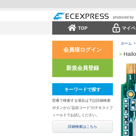
produced by
TOP
マイペ
ホーム
>
会員様ログイン
Hail
新規会員登録
キーワードで探す
型番で検索する場合は下記詳細検索
ボタンから“品目コード”のテキストフ
ィールドでお試しください。
詳細検索はこちら