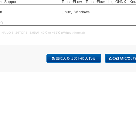
ks Support
TensorFLow、TensorFlow Lite、ONNX、Ker
rt
Linux、Windows
on
 HAILO-8, 26TOPS, 8.65W, -40℃ to +85℃ (Without thermal)