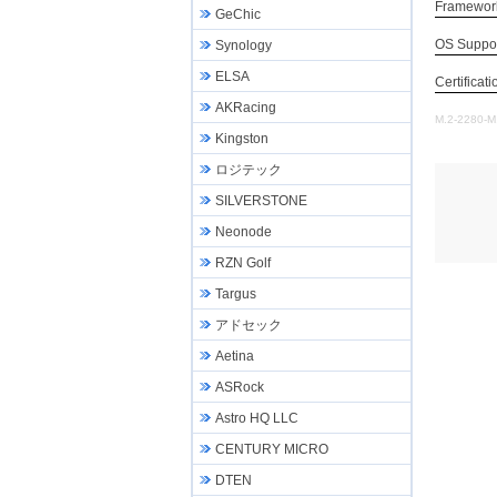
Framewor
GeChic
OS Suppo
Synology
ELSA
Certificati
AKRacing
M.2-2280-M,
Kingston
ロジテック
SILVERSTONE
Neonode
RZN Golf
Targus
アドセック
Aetina
ASRock
Astro HQ LLC
CENTURY MICRO
DTEN