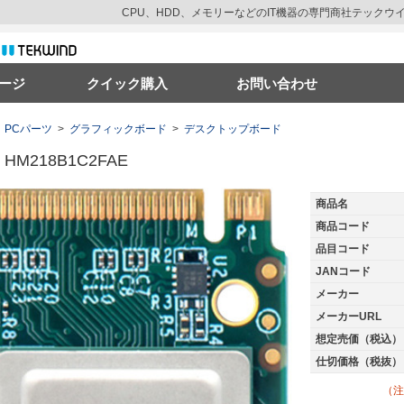
CPU、HDD、メモリーなどのIT機器の専門商社テック
ージ
クイック購入
お問い合わせ
PCパーツ
>
グラフィックボード
>
デスクトップボード
o HM218B1C2FAE
商品名
商品コード
品目コード
JANコード
メーカー
メーカーURL
想定売価（税込）
仕切価格（税抜）
（注