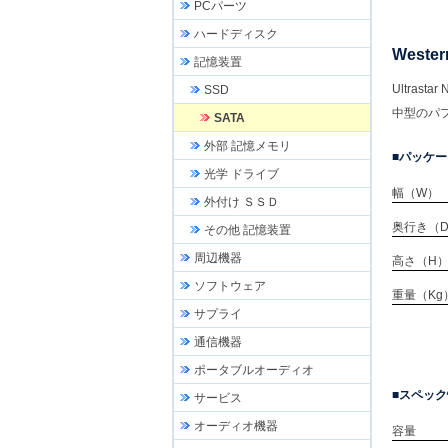
PCパーツ
ハードディスク
Wester
記憶装置
Ultra
SSD
中型のパ
SATA
外部 記憶メモリ
パッケー
光学 ドライブ
幅（W）
外付け ＳＳＤ
奥行き（
その他 記憶装置
周辺機器
高さ（H
ソフトウェア
重量（Kg
サプライ
通信機器
ポータブルオーディオ
スペック
サービス
オーディオ機器
容量