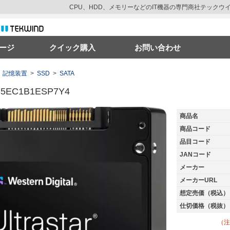
CPU、HDD、メモリーなどのIT機器の専門商社テック
ージ
クイック購入
お問い合わせ
記憶装置
>
SSD
>
SATA
5EC1B1ESP7Y4
商品名
商品コード
品目コード
JANコード
メーカー
メーカーURL
想定売価（税込）
仕切価格（税抜）
（注