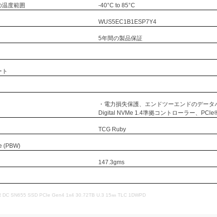
の温度範囲
-40°C to 85°C
WUS5EC1B1ESP7Y4
5年間の製品保証
ート
・電力損失保護、エンドツーエンドのデータパス
Digital NVMe 1.4準拠コントローラー、PCle® 4.0
TCG Ruby
e (PBW)
147.3gms
 DC SN655 SSD PCIe Gen4 1x4 30.72TB U.3 15㎜ TLC 1DWPD