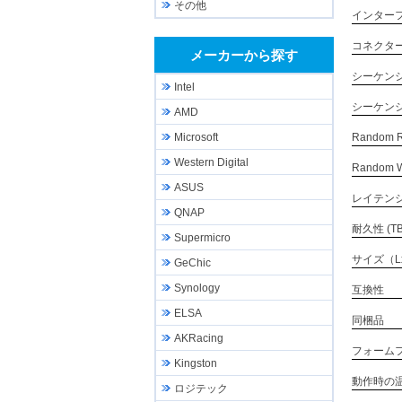
その他
インター
コネクタ
メーカーから探す
シーケン
Intel
シーケン
AMD
Random 
Microsoft
Western Digital
Random W
ASUS
レイテン
QNAP
耐久性 (T
Supermicro
サイズ（L
GeChic
Synology
互換性
ELSA
同梱品
AKRacing
フォーム
Kingston
動作時の
ロジテック