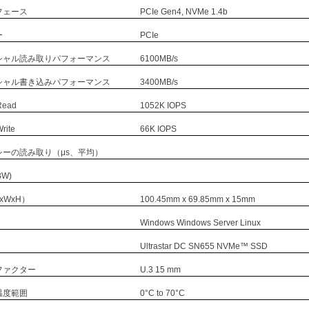
フェース
PCIe Gen4, NVMe 1.4b
ー
PCIe
シャル読み取りパフォーマンス
6100MB/s
シャル書き込みパフォーマンス
3400MB/s
Read
1052K IOPS
rite
66K IOPS
シーの読み取り（μs、平均）
BW)
xWxH）
100.45mm x 69.85mm x 15mm
Windows Windows Server Linux
Ultrastar DC SN655 NVMe™ SSD
ファクター
U.3 15 mm
温度範囲
0°C to 70°C