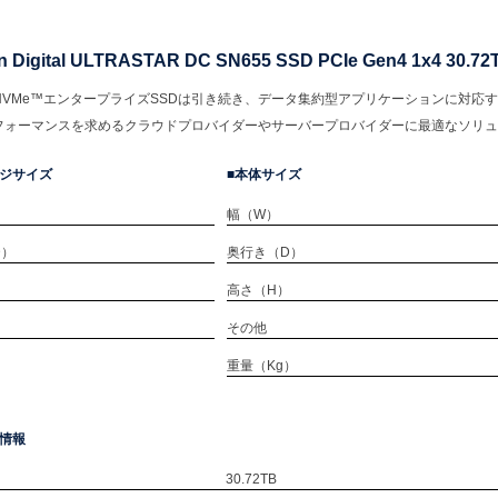
n Digital ULTRASTAR DC SN655 SSD PCIe Gen4 1x4 30.
star NVMe™エンタープライズSSDは引き続き、データ集約型アプリケーションに
フォーマンスを求めるクラウドプロバイダーやサーバープロバイダーに最適なソリュ
ジサイズ
本体サイズ
幅（W）
D）
奥行き（D）
）
高さ（H）
）
その他
重量（Kg）
情報
30.72TB