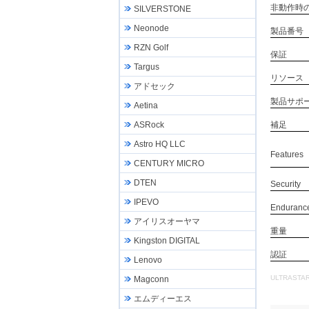
非動作時
SILVERSTONE
Neonode
製品番号
RZN Golf
保証
Targus
リソース
アドセック
製品サポ
Aetina
補足
ASRock
Astro HQ LLC
Features
CENTURY MICRO
DTEN
Security
IPEVO
Enduranc
アイリスオーヤマ
重量
Kingston DIGITAL
認証
Lenovo
ULTRASTAR
Magconn
エムディーエス