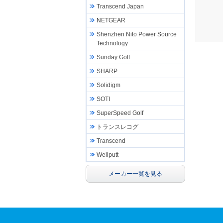
Transcend Japan
NETGEAR
Shenzhen Nito Power Source
Technology
Sunday Golf
SHARP
Solidigm
SOTI
SuperSpeed Golf
トランスレコグ
Transcend
Wellputt
メーカー一覧を見る