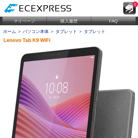
0
マイページ
購入履歴
FAQ
ホーム
>
パソコン本体
>
タブレット
>
タブレット
Lenovo Tab K9 WiFi