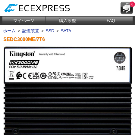
0
マイページ
購入履歴
FAQ
ホーム
>
記憶装置
>
SSD
>
SATA
SEDC3000ME/7T6