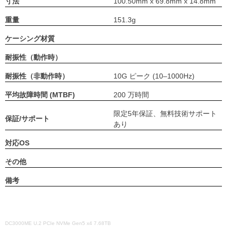
寸法
100.50mm x 69.8mm x 14.8mm
重量
151.3g
ケーシング材質
耐振性（動作時）
耐振性（非動作時）
10G ピーク (10–1000Hz)
平均故障時間 (MTBF)
200 万時間
限定5年保証、無料技術サポート
保証/サポート
あり
対応OS
その他
備考
DC3000ME U.2 PCIe NVMe Gen5 x4 7.68TB