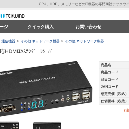
CPU、HDD、メモリーなどのIT機器の専門商社テック
ージ
クイック購入
お問い合わせ
通信機器
>
その他 ネットワーク機器
>
その他 ネットワーク機器
HDMIｴｸｽﾃﾝﾀﾞｰ ﾚｼｰﾊﾞｰ
商品名
商品コード
品目コード
JANコード
想定売価（税込）
仕切価格（税抜）
（注