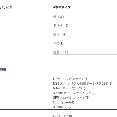
ジサイズ
本体サイズ
幅（W）
D）
奥行き（D）
）
高さ（H）
）
その他
重量（Kg）
情報
HDMI メス ビデオ出力(1)
DB9 オス シリアル制御ポート(RS-232)(1)
RJ-45 ネットワーク(1)
3.5mm オーディオジャック(2)
SFP スロット ファイバ(1)
USB Type-A(4)
3.5mm (IR)(2)
CATx：100m