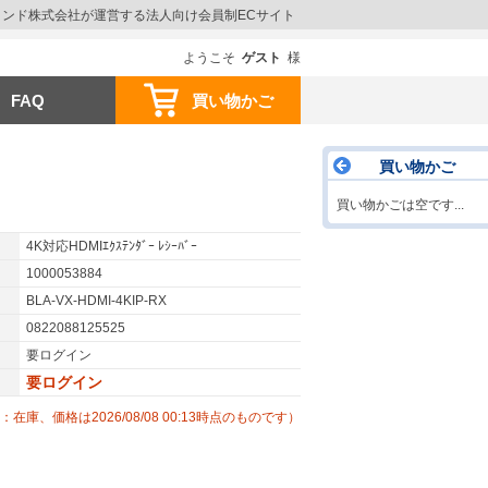
ウインド株式会社が運営する法人向け会員制ECサイト
ようこそ
ゲスト
様
FAQ
買い物かご
買い物かご
買い物かごは空です...
4K対応HDMIｴｸｽﾃﾝﾀﾞｰ ﾚｼｰﾊﾞｰ
1000053884
BLA-VX-HDMI-4KIP-RX
0822088125525
要ログイン
要ログイン
：在庫、価格は2026/08/08 00:13時点のものです）