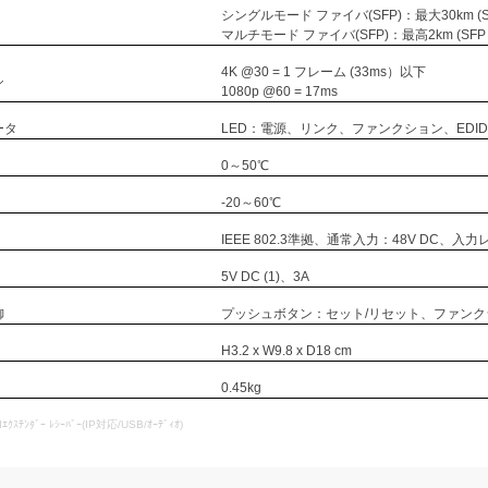
シングルモード ファイバ(SFP)：最大30km 
マルチモード ファイバ(SFP)：最高2km (S
4K @30 = 1 フレーム (33ms）以下
シ
1080p @60 = 17ms
ータ
LED：電源、リンク、ファンクション、EDI
0～50℃
-20～60℃
IEEE 802.3準拠、通常入力：48V DC、入力
5V DC (1)、3A
御
プッシュボタン：セット/リセット、ファン
H3.2 x W9.8 x D18 cm
0.45kg
ｽﾃﾝﾀﾞｰ ﾚｼｰﾊﾞｰ(IP対応/USB/ｵｰﾃﾞｨｵ)