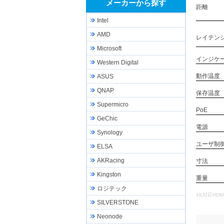
メーカーから探す
距離
Intel
AMD
レイテン
Microsoft
インジケ
Western Digital
動作温度
ASUS
QNAP
保存温度
Supermicro
PoE
GeChic
電源
Synology
ユーザ制
ELSA
AKRacing
寸法
Kingston
重量
ロジテック
4K対応HDMIｴｸ
SILVERSTONE
Neonode