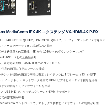
 Box MediaCento IPX 4K エクステンダ VX-HDMI-4KIP-RX
 UHD 4096x2160 @30Hz、1920x1200 @60Hz、3D フォーマットのビデオをサ
ル・アナログオーディオの埋め込みと抽出
デオ解像度との互換性：4K から 1080p へのダウンスケーリング
Cento IPX HD との互換性あり
、双方向赤外線、USB2.0 経由のコントロール
由で任意の画面に任意のソースを接続
テンツを複数の画面で同時に表示：レイテンシは 1 フレーム（33ms) 以下
ト イーサネット ネットワーク経由で HDMI ビデオとオーディオ信号を延長
x8 までの目を引くビデオウォールを生成
.0 と USB HID で、タッチスクリーンや KVM をサポート
対応で外部電源が不要
MediaCento コントローラで、マトリクス切替とビデオウォールの制御が可能