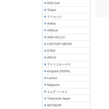
RZN Golf
Targus
アドセック
Aetina
ASRock
Astro HQ LLC
CENTURY MICRO
DTEN
IPEVO
アイリスオーヤマ
Kingston DIGITAL
Lenovo
Magconn
エムディーエス
Transcend Japan
NETGEAR