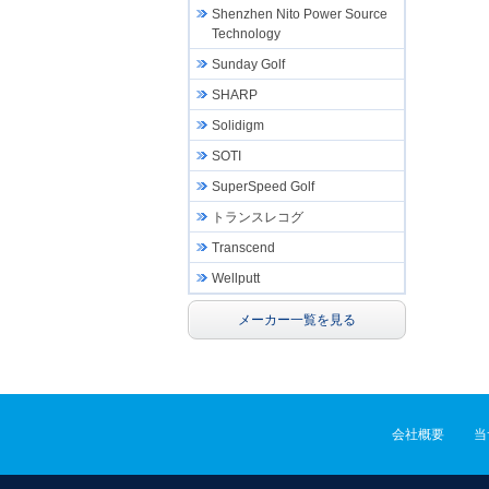
Shenzhen Nito Power Source
Technology
Sunday Golf
SHARP
Solidigm
SOTI
SuperSpeed Golf
トランスレコグ
Transcend
Wellputt
メーカー一覧を見る
会社概要
当