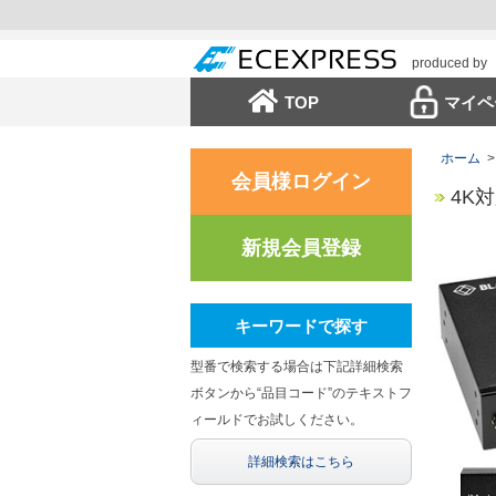
produced by
TOP
マイペ
ホーム
>
会員様ログイン
4K対応
新規会員登録
キーワードで探す
型番で検索する場合は下記詳細検索
ボタンから“品目コード”のテキストフ
ィールドでお試しください。
詳細検索はこちら