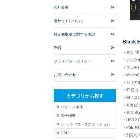
会社概要
当サイトについて
特定商取引に関する表記
Black
FAQ
・最大 4K
・デジタ
プライバシーポリシー
・マルチビ
お問い合わせ
・Media
・シリアル
・IP 経
カテゴリから探す
・同じコン
・ギガビッ
パソコン本体
・最大 8
電子端末
・USB 2
サーバー/ワークステーション
・PoE 
CPU
・別売の 