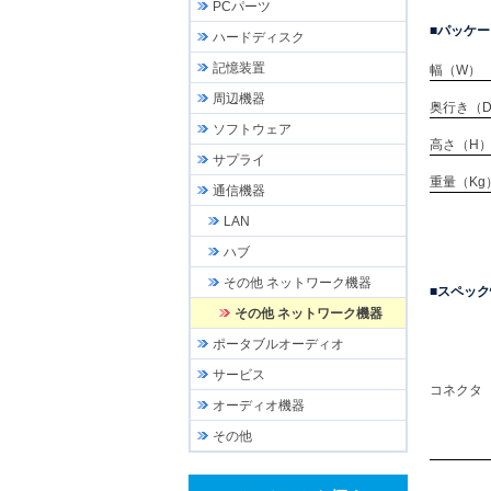
PCパーツ
パッケー
ハードディスク
記憶装置
幅（W）
周辺機器
奥行き（
ソフトウェア
高さ（H
サプライ
重量（Kg
通信機器
LAN
ハブ
その他 ネットワーク機器
スペック
その他 ネットワーク機器
ポータブルオーディオ
サービス
コネクタ
オーディオ機器
その他