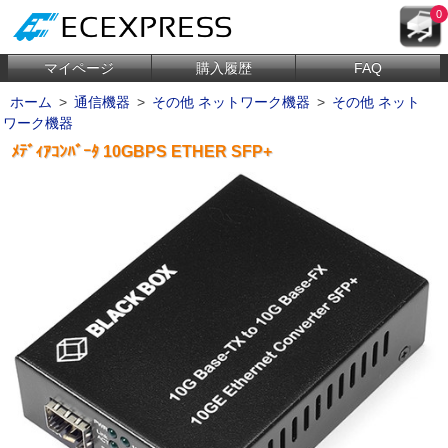
0
マイページ
購入履歴
FAQ
ホーム
>
通信機器
>
その他 ネットワーク機器
>
その他 ネット
ワーク機器
ﾒﾃﾞｨｱｺﾝﾊﾞｰﾀ 10GBPS ETHER SFP+