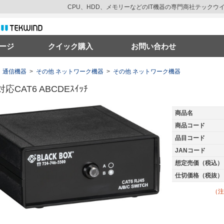
CPU、HDD、メモリーなどのIT機器の専門商社テック
ージ
クイック購入
お問い合わせ
通信機器
>
その他 ネットワーク機器
>
その他 ネットワーク機器
対応CAT6 ABCDEｽｲｯﾁ
商品名
商品コード
品目コード
JANコード
想定売価（税込）
仕切価格（税抜）
（注