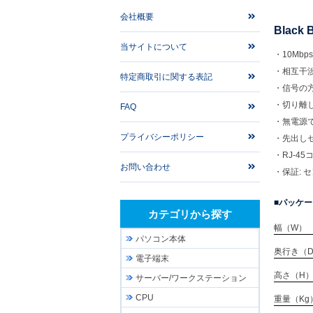
会社概要
Black
当サイトについて
・10Mbp
・相互干
特定商取引に関する表記
・信号の
・切り離
FAQ
・無電源
プライバシーポリシー
・先出し
・RJ-4
お問い合わせ
・保証: 
パッケー
カテゴリから探す
幅（W）
パソコン本体
奥行き（
電子端末
高さ（H
サーバー/ワークステーション
CPU
重量（Kg