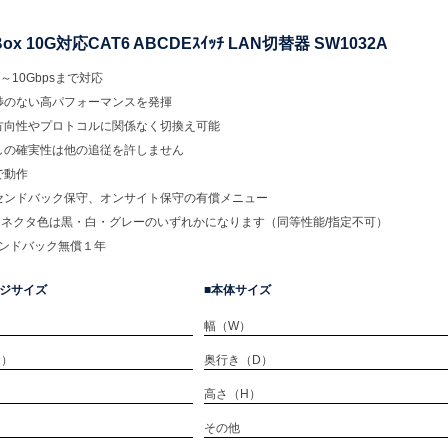
 Box 10G対応CAT6 ABCDEｽｲｯﾁ LAN切替器 SW1032A
s～10Gbpsまで対応
渉のない高パフォーマンスを発揮
方向性やプロトコルに関係なく切換え可能
しの確実性は他の追従を許しません
で動作
センドバック保守、オンサイト保守の有償メニュー
5コネクタ色は黒・白・グレーのいずれかになります（同等性能/指定不可）
センドバック無償１年
ジサイズ
本体サイズ
幅（W）
D）
奥行き（D）
）
高さ（H）
）
その他