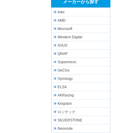
メーカーから探す
Intel
AMD
Microsoft
Western Digital
ASUS
QNAP
Supermicro
GeChic
Synology
ELSA
AKRacing
Kingston
ロジテック
SILVERSTONE
Neonode