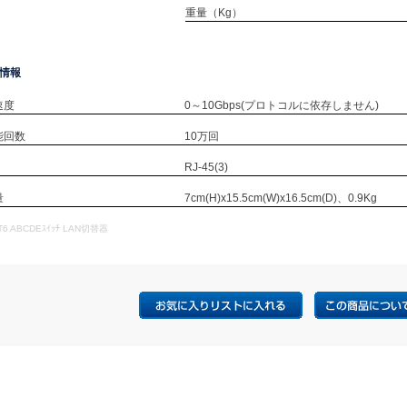
重量（Kg）
情報
速度
0～10Gbps(プロトコルに依存しません)
能回数
10万回
RJ-45(3)
量
7cm(H)x15.5cm(W)x16.5cm(D)、0.9Kg
6 ABCDEｽｲｯﾁ LAN切替器