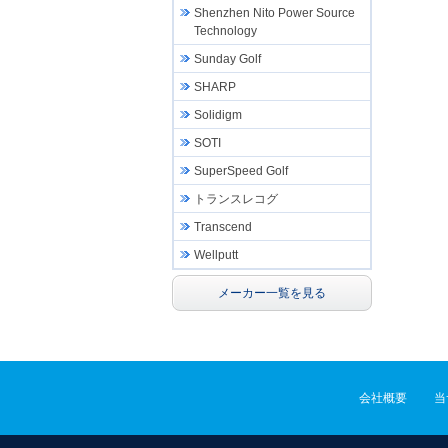
Shenzhen Nito Power Source
Technology
Sunday Golf
SHARP
Solidigm
SOTI
SuperSpeed Golf
トランスレコグ
Transcend
Wellputt
メーカー一覧を見る
会社概要
当