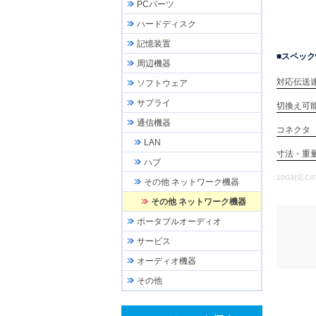
PCパーツ
ハードディスク
記憶装置
スペック
周辺機器
対応伝送
ソフトウェア
サプライ
切換え可
通信機器
コネクタ
LAN
寸法・重
ハブ
10G対応CAT
その他 ネットワーク機器
その他 ネットワーク機器
ポータブルオーディオ
サービス
オーディオ機器
その他