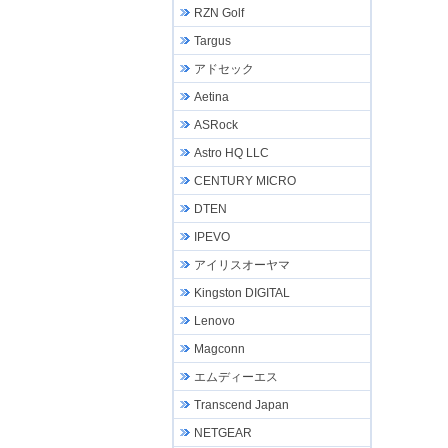
RZN Golf
Targus
アドセック
Aetina
ASRock
Astro HQ LLC
CENTURY MICRO
DTEN
IPEVO
アイリスオーヤマ
Kingston DIGITAL
Lenovo
Magconn
エムディーエス
Transcend Japan
NETGEAR