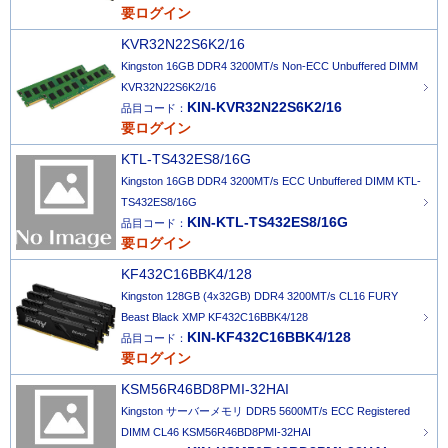
要ログイン
KVR32N22S6K2/16
Kingston 16GB DDR4 3200MT/s Non-ECC Unbuffered DIMM
KVR32N22S6K2/16
KIN-KVR32N22S6K2/16
品目コード：
要ログイン
KTL-TS432ES8/16G
Kingston 16GB DDR4 3200MT/s ECC Unbuffered DIMM KTL-
TS432ES8/16G
KIN-KTL-TS432ES8/16G
品目コード：
要ログイン
KF432C16BBK4/128
Kingston 128GB (4x32GB) DDR4 3200MT/s CL16 FURY
Beast Black XMP KF432C16BBK4/128
KIN-KF432C16BBK4/128
品目コード：
要ログイン
KSM56R46BD8PMI-32HAI
Kingston サーバーメモリ DDR5 5600MT/s ECC Registered
DIMM CL46 KSM56R46BD8PMI-32HAI