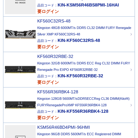
KIN-KSM56R46BS8PMI-16HAI
品目コード：
要ログイン
KF560C32RS-48
Kingston 48GB 6000MT/s DDR5 CL32 DIMM FURY Renegade
Silver XMP KF560C32RS-48
KIN-KF560C32RS-48
品目コード：
要ログイン
KF560R32RBE-32
Kingston 32GB 6000MT/s DDR5 ECC Reg CL32 DIMM FURY
Renegade Pro EXPO KF560R32RBE-32
KIN-KF560R32RBE-32
品目コード：
要ログイン
KF556R36RBK4-128
Kingston 128GB 5600MT/sDDR5ECCReg CL36 DIMM(Kitof4)
FURYRenegadeProXMP KF556R36RBK4-128
KIN-KF556R36RBK4-128
品目コード：
要ログイン
KSM56R46BD4PMI-96HMI
Kingston 96GB DDR5 5600MT/s ECC Registered DIMM