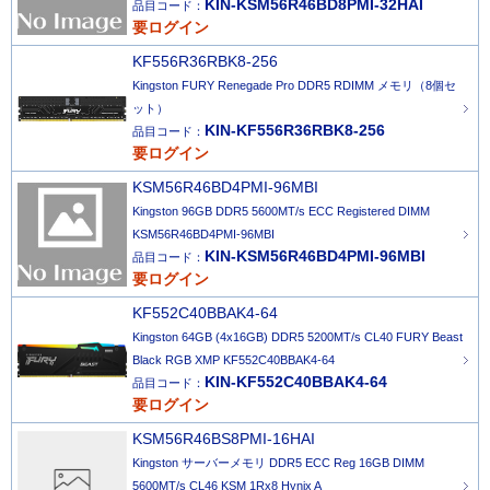
KIN-KSM56R46BD8PMI-32HAI
品目コード：
要ログイン
KF556R36RBK8-256
Kingston FURY Renegade Pro DDR5 RDIMM メモリ（8個セ
ット）
KIN-KF556R36RBK8-256
品目コード：
要ログイン
KSM56R46BD4PMI-96MBI
Kingston 96GB DDR5 5600MT/s ECC Registered DIMM
KSM56R46BD4PMI-96MBI
KIN-KSM56R46BD4PMI-96MBI
品目コード：
要ログイン
KF552C40BBAK4-64
Kingston 64GB (4x16GB) DDR5 5200MT/s CL40 FURY Beast
Black RGB XMP KF552C40BBAK4-64
KIN-KF552C40BBAK4-64
品目コード：
要ログイン
KSM56R46BS8PMI-16HAI
Kingston サーバーメモリ DDR5 ECC Reg 16GB DIMM
5600MT/s CL46 KSM 1Rx8 Hynix A