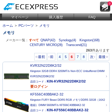
0
マイページ
購入履歴
FAQ
ホーム
>
PCパーツ
>
メモリ
メモリ
メーカー一覧：
すべて
QNAP(42)
Synology(4)
Kingston(168)
CENTURY MICRO(28)
Transcend(21)
263
件あります
最初
前
4
5
6
7
8
次
最後
KVR32N22D8K2/32
Kingston 32GB DDR4 3200MT/s Non-ECC Unbuffered DIMM
KVR32N22D8K2/32
KIN-KVR32N22D8K2/32
品目コード：
要ログイン
KF556C40BBAK2-32
Kingston FURY Beast DDR5 RGB メモリDDR5 32GB（16X2
枚組）DIMM 5600MT/s KF556C40BBAK2-32
KIN-KF556C40BBAK2-32
品目コード：