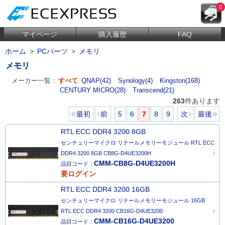
0
マイページ
購入履歴
FAQ
ホーム
>
PCパーツ
>
メモリ
メモリ
メーカー一覧：
すべて
QNAP(42)
Synology(4)
Kingston(168)
CENTURY MICRO(28)
Transcend(21)
263
件あります
最初
前
5
6
7
8
9
次
最後
RTL ECC DDR4 3200 8GB
センチュリーマイクロ リテールメモリーモジュール RTL ECC
DDR4 3200 8GB CB8G-D4UE3200H
CMM-CB8G-D4UE3200H
品目コード：
要ログイン
RTL ECC DDR4 3200 16GB
センチュリーマイクロ リテールメモリーモジュール 16GB
RTL ECC DDR4 3200 CB16G-D4UE3200
CMM-CB16G-D4UE3200
品目コード：