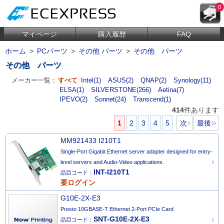
0
マイページ
購入履歴
FAQ
ホーム
>
PCパーツ
>
その他 パーツ
>
その他 パーツ
その他 パーツ
メーカー一覧：
すべて
Intel(1)
ASUS(2)
QNAP(2)
Synology(11)
ELSA(1)
SILVERSTONE(266)
Aetina(7)
IPEVO(2)
Sonnet(24)
Transcend(1)
414
件あります
1
2
3
4
5
次
最後
MM921433 I210T1
Single-Port Gigabit Ethernet server adapter designed for entry-
level servers and Audio-Video applications.
INT-I210T1
品目コード：
要ログイン
G10E-2X-E3
Presto 10GBASE-T Ethernet 2-Port PCIe Card
SNT-G10E-2X-E3
品目コード：