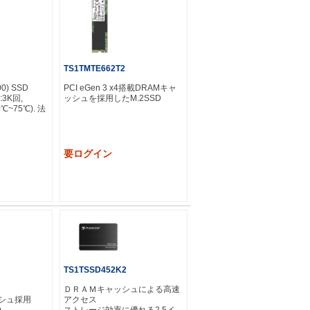
TS1TMTE662T2
0) SSD
PCI eGen 3 x4搭載DRAMキャ
E:3K回,
ッシュを採用したM.2SSD
0℃~75℃). 法
要ログイン
TS1TSSD452K2
ＤＲＡＭキャッシュによる高速
アクセス
ッシュ採用
ストレージ効率に優れる2.5イ