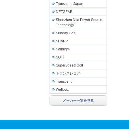
Transcend Japan
NETGEAR
Shenzhen Nito Power Source
Technology
Sunday Golf
SHARP
Solidigm
SOTI
SuperSpeed Golf
トランスレコグ
Transcend
Wellputt
メーカー一覧を見る