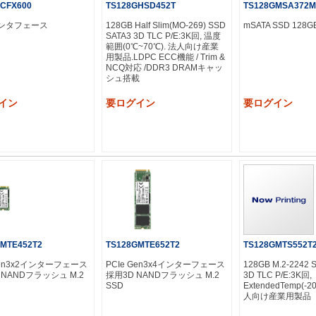
CFX600
TS128GHSD452T
TS128GMSA372M
インタフェース
128GB Half Slim(MO-269) SSD
mSATA SSD 128G
SATA3 3D TLC P/E:3K回, 温度
範囲(0℃~70℃). 法人向け産業
用製品.LDPC ECC機能 / Trim &
NCQ対応 /DDR3 DRAMキャッ
シュ搭載
イン
要ログイン
要ログイン
MTE452T2
TS128GMTE652T2
TS128GMTS552T
Gen3x2インターフェース
PCIe Gen3x4インターフェース
128GB M.2-2242 
 NANDフラッシュ M.2
採用3D NANDフラッシュ M.2
3D TLC P/E:3K回,
SSD
ExtendedTemp(-2
人向け産業用製品