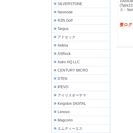
1000G
SILVERSTONE
(Type
ス：Seria
Neonode
RZN Golf
要ログ
Targus
アドセック
Aetina
ASRock
Astro HQ LLC
CENTURY MICRO
DTEN
IPEVO
アイリスオーヤマ
Kingston DIGITAL
Lenovo
Magconn
エムディーエス