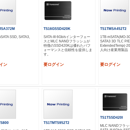
MSA372M
TS16GSSD420K
TS1TMSA452T2
mSATA SSD, SATA3,
SATA-III 6Gb/sインターフェー
1TB mSATA(MO-30
スとMLC NANDフラッシュが
SATA3 3D TLC P/
特徴のSSD420Kは優れたパフ
ExtendedTemp(-2
ォーマンスと信頼性を提供しま
人向け産業用製品
す。
イン
要ログイン
要ログイン
TS1TSSD420I
S800
TS1TMTS952T2
MLC NANDフラ