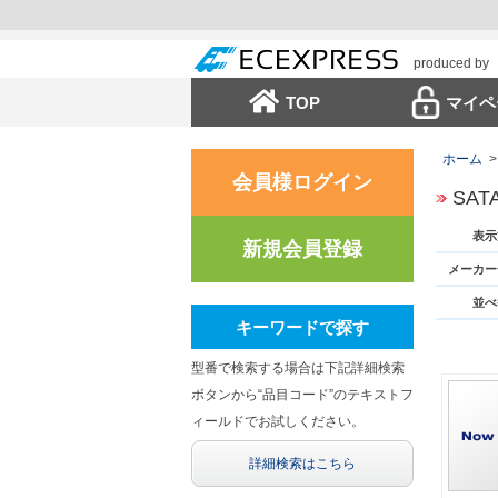
produced by
TOP
マイペ
ホーム
>
会員様ログイン
SAT
表示
新規会員登録
メーカー
並べ
キーワードで探す
型番で検索する場合は下記詳細検索
ボタンから“品目コード”のテキストフ
ィールドでお試しください。
詳細検索はこちら