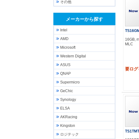
その他
メーカーから探す
Intel
TS16G
AMD
16GB, 
MLC
Microsoft
Western Digital
ASUS
要ログ
QNAP
Supermicro
GeChic
Synology
ELSA
AKRacing
Kingston
TS1TMT
ロジテック