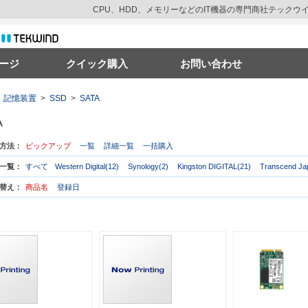
CPU、HDD、メモリーなどのIT機器の専門商社テック
ージ
クイック購入
お問い合わせ
記憶装置
>
SSD
>
SATA
A
方法：
ピックアップ
一覧
詳細一覧
一括購入
一覧：
すべて
Western Digital(12)
Synology(2)
Kingston DIGITAL(21)
Transcend Ja
替え：
商品名
登録日