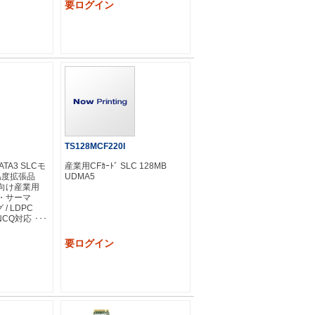
要ログイン
TS128MCF220I
SATA3 SLCモ
産業用CFｶｰﾄﾞ SLC 128MB
 温度拡張品
UDMA5
法人向け産業用
・サーマ
/ LDPC
& NCQ対応
キャッシュ搭載
要ログイン