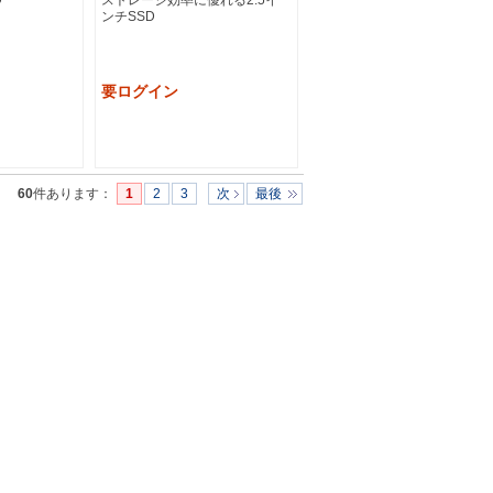
D
ンチSSD
要ログイン
60
件あります
：
1
2
3
次
最後