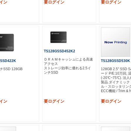
イン
要ログイン
要ログイン
TS128GSSD452K2
ＤＲＡＭキャッシュによる高速
GSSD422K
TS128GSSD530K
アクセス
ストレージ効率に優れる2.5イ
ンチSSD 128GB
128GB 2.5" SSD 
ンチSSD
ード P/E:10万回,
(-20℃~75℃). 
製品.ダイナミック
ル・スロッタリング 
ECC機能 / Trim 
/DDR3 DRAM
イン
要ログイン
要ログイン