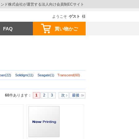
ウインド株式会社が運営する法人向け会員制ECサイト
ようこそ
ゲスト
様
FAQ
買い物かご
pan(22)
Solidigm(11)
Seagate(1)
Transcend(60)
60
件あります
：
1
2
3
次
最後