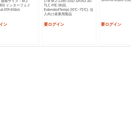
SATA-III 6Gb/s SS
B 規格サイズ：M.2
1TB M.2-2280 SSD SATA3 3D
2280) インターフェイ
TLC P/E:3K回,
l ATA 6Gb/s
ExtendedTemp(-20℃~75℃). 法
人向け産業用製品
イン
要ログイン
要ログイン