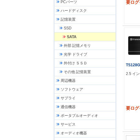
PCパーツ
要ログ
ハードディスク
記憶装置
SSD
SATA
外部 記憶メモリ
光学 ドライブ
外付け ＳＳＤ
TS128
その他 記憶装置
2.5 イ
周辺機器
ソフトウェア
サプライ
通信機器
要ログ
ポータブルオーディオ
サービス
オーディオ機器