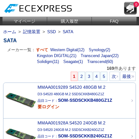
0
マイページ
購入履歴
FAQ
ホーム
>
記憶装置
>
SSD
>
SATA
SATA
メーカー一覧：
すべて
Western Digital(12)
Synology(2)
Kingston DIGITAL(21)
Transcend Japan(22)
Solidigm(11)
Seagate(1)
Transcend(60)
169
件あります
1
2
3
4
5
次
最後
MMAA0019289 S4520 480GB M.2
D3-S4520 480GB M.2 SSDSCKKB480GZ1Z
SOM-SSDSCKKB480GZ1Z
品目コード：
要ログイン
MMAA001928A S4520 240GB M.2
D3-S4520 240GB M.2 SSDSCKKB240GZ1Z
SOM-SSDSCKKB240GZ1Z
品目コード：