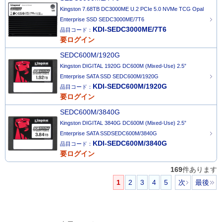
Kingston 7.68TB DC3000ME U.2 PCIe 5.0 NVMe TCG Opal
Enterprise SSD SEDC3000ME/7T6
KDI-SEDC3000ME/7T6
品目コード：
要ログイン
SEDC600M/1920G
Kingston DIGITAL 1920G DC600M (Mixed-Use) 2.5”
Enterprise SATA SSD SEDC600M/1920G
KDI-SEDC600M/1920G
品目コード：
要ログイン
SEDC600M/3840G
Kingston DIGITAL 3840G DC600M (Mixed-Use) 2.5”
Enterprise SATA SSDSEDC600M/3840G
KDI-SEDC600M/3840G
品目コード：
要ログイン
169
件あります
1
2
3
4
5
次
最後