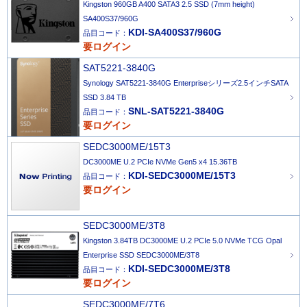
Kingston 960GB A400 SATA3 2.5 SSD (7mm height)
SA400S37/960G
KDI-SA400S37/960G
品目コード：
要ログイン
SAT5221-3840G
Synology SAT5221-3840G Enterpriseシリーズ2.5インチSATA
SSD 3.84 TB
SNL-SAT5221-3840G
品目コード：
要ログイン
SEDC3000ME/15T3
DC3000ME U.2 PCIe NVMe Gen5 x4 15.36TB
KDI-SEDC3000ME/15T3
品目コード：
要ログイン
SEDC3000ME/3T8
Kingston 3.84TB DC3000ME U.2 PCIe 5.0 NVMe TCG Opal
Enterprise SSD SEDC3000ME/3T8
KDI-SEDC3000ME/3T8
品目コード：
要ログイン
SEDC3000ME/7T6