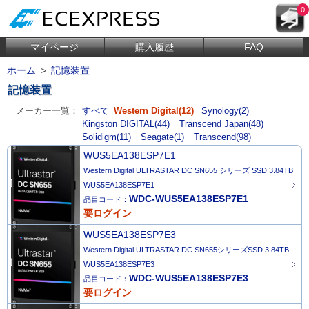
0
マイページ
購入履歴
FAQ
ホーム
>
記憶装置
記憶装置
メーカー一覧：
すべて
Western Digital(12)
Synology(2)
Kingston DIGITAL(44)
Transcend Japan(48)
Solidigm(11)
Seagate(1)
Transcend(98)
WUS5EA138ESP7E1
Western Digital ULTRASTAR DC SN655 シリーズ SSD 3.84TB
WUS5EA138ESP7E1
WDC-WUS5EA138ESP7E1
品目コード：
要ログイン
WUS5EA138ESP7E3
Western Digital ULTRASTAR DC SN655シリーズSSD 3.84TB
WUS5EA138ESP7E3
WDC-WUS5EA138ESP7E3
品目コード：
要ログイン