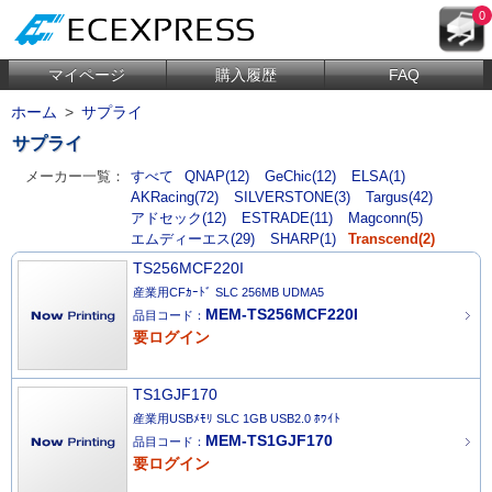
0
マイページ
購入履歴
FAQ
ホーム
>
サプライ
サプライ
メーカー一覧：
すべて
QNAP(12)
GeChic(12)
ELSA(1)
AKRacing(72)
SILVERSTONE(3)
Targus(42)
アドセック(12)
ESTRADE(11)
Magconn(5)
エムディーエス(29)
SHARP(1)
Transcend(2)
TS256MCF220I
産業用CFｶｰﾄﾞ SLC 256MB UDMA5
MEM-TS256MCF220I
品目コード：
要ログイン
TS1GJF170
産業用USBﾒﾓﾘ SLC 1GB USB2.0 ﾎﾜｲﾄ
MEM-TS1GJF170
品目コード：
要ログイン