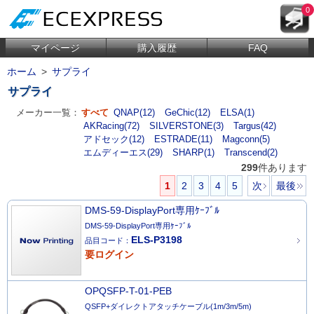
0
マイページ
購入履歴
FAQ
ホーム
>
サプライ
サプライ
メーカー一覧：
すべて
QNAP(12)
GeChic(12)
ELSA(1)
AKRacing(72)
SILVERSTONE(3)
Targus(42)
アドセック(12)
ESTRADE(11)
Magconn(5)
エムディーエス(29)
SHARP(1)
Transcend(2)
299
件あります
1
2
3
4
5
次
最後
DMS-59-DisplayPort専用ｹｰﾌﾞﾙ
DMS-59-DisplayPort専用ｹｰﾌﾞﾙ
ELS-P3198
品目コード：
要ログイン
OPQSFP-T-01-PEB
QSFP+ダイレクトアタッチケーブル(1m/3m/5m)