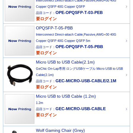
Interconnect Direct-attach Cable,Passive,AWG=30 40G
Copper QSFP 40G Copper QSFP
OPE-OPQSFP-T-03-PEB
品目コード：
要ログイン
OPQSFP-T-05-PBB
Interconnect Direct-attach Cable,Passive,AWG=30 40G
Copper QSFP 40G Copper QSFP 5m
OPE-OPQSFP-T-05-PBB
品目コード：
要ログイン
Micro USB to USB Cable(2.1m)
GeChic On-Lap専用 ロングUSBケーブル Micro USB to USB
Cable(2.1m)
GEC-MICRO-USB-CABLE/2.1M
品目コード：
要ログイン
Micro USB to USB Cable (1.2m)
1.2m
GEC-MICRO-USB-CABLE
品目コード：
要ログイン
Wolf Gaming Chair (Grey)