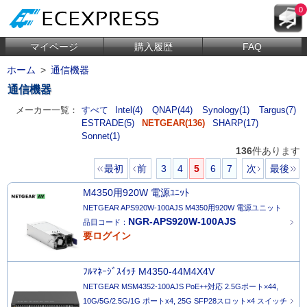
0
マイページ
購入履歴
FAQ
ホーム
>
通信機器
通信機器
メーカー一覧：
すべて
Intel(4)
QNAP(44)
Synology(1)
Targus(7)
ESTRADE(5)
NETGEAR(136)
SHARP(17)
Sonnet(1)
136
件あります
最初
前
3
4
5
6
7
次
最後
M4350用920W 電源ﾕﾆｯﾄ
NETGEAR APS920W-100AJS M4350用920W 電源ユニット
NGR-APS920W-100AJS
品目コード：
要ログイン
ﾌﾙﾏﾈｰｼﾞｽｲｯﾁ M4350-44M4X4V
NETGEAR MSM4352-100AJS PoE++対応 2.5Gポート×44,
10G/5G/2.5G/1G ポートx4, 25G SFP28スロット×4 スイッチ