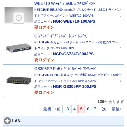
WBE710 WiFi7 2.5GbE ｱｸｾｽﾎﾟｲﾝﾄ
NETGEAR BE18400 Insightアプリ&クラウド 2.5Gトライバン
ド対応アクセスポイント WBE710-100APS
NGR-WBE710-100APS
品目コード：
要ログイン
GS724T ｷﾞｶﾞ24ﾎﾟｰﾄ ｽﾏｰﾄｽｲｯﾁ
NETGEAR ギガビット24ポート SFPスロット2搭載のスマー
トスイッチ GS724T-600JPS
NGR-GS724T-600JPS
品目コード：
要ログイン
GS305PP PoE+ ｷﾞｶﾞ5ﾎﾟｰﾄ ｱﾝﾏﾈｰｼﾞ
NETGEAR SOHO/家庭向け PoE+対応 (83W) ギガビット5ポー
ト アンマネージスイッチ GS305PP-300JPS
NGR-GS305PP-300JPS
品目コード：
要ログイン
136
件あります
最初
前
3
4
5
6
7
次
最後
LAN