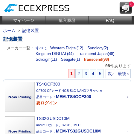
0
マイページ
購入履歴
FAQ
ホーム
>
記憶装置
記憶装置
メーカー一覧：
すべて
Western Digital(12)
Synology(2)
Kingston DIGITAL(44)
Transcend Japan(48)
Solidigm(11)
Seagate(1)
Transcend(98)
98
件あります
1
2
3
4
5
次
最後
TS4GCF300
CF300 CFカード 4GB SLC NANDフラッシュ
MEM-TS4GCF300
品目コード：
要ログイン
TS32GUSDC10M
microSDカード、32GB、MLC
MEM-TS32GUSDC10M
品目コード：