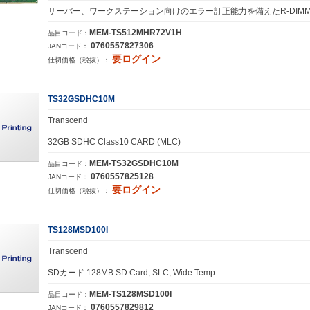
サーバー、ワークステーション向けのエラー訂正能力を備えたR-DIM
MEM-TS512MHR72V1H
品目コード：
0760557827306
JANコード：
要ログイン
仕切価格（税抜）：
TS32GSDHC10M
Transcend
32GB SDHC Class10 CARD (MLC)
MEM-TS32GSDHC10M
品目コード：
0760557825128
JANコード：
要ログイン
仕切価格（税抜）：
TS128MSD100I
Transcend
SDカード 128MB SD Card, SLC, Wide Temp
MEM-TS128MSD100I
品目コード：
0760557829812
JANコード：