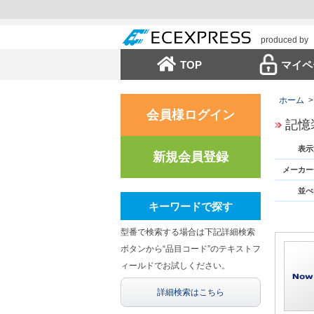
produced by
TOP
マイペ
ホーム
>
会員様ログイン
記憶
表示
新規会員登録
メーカー
並べ
キーワードで探す
型番で検索する場合は下記詳細検索
ボタンから“品目コード”のテキストフ
ィールドでお試しください。
詳細検索はこちら