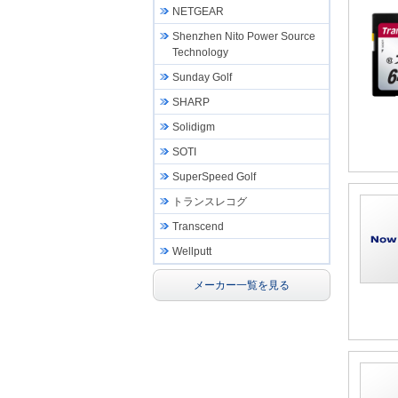
NETGEAR
Shenzhen Nito Power Source
Technology
Sunday Golf
SHARP
Solidigm
SOTI
SuperSpeed Golf
トランスレコグ
Transcend
Wellputt
メーカー一覧を見る