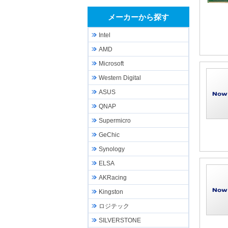
メーカーから探す
Intel
AMD
Microsoft
Western Digital
ASUS
QNAP
Supermicro
GeChic
Synology
ELSA
AKRacing
Kingston
ロジテック
SILVERSTONE