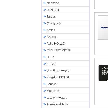
Neonode
RZN Golf
Targus
アドセック
Aetina
ASRock
Astro HQ LLC
CENTURY MICRO
DTEN
IPEVO
アイリスオーヤマ
Kingston DIGITAL
Lenovo
Magconn
エムディーエス
Transcend Japan