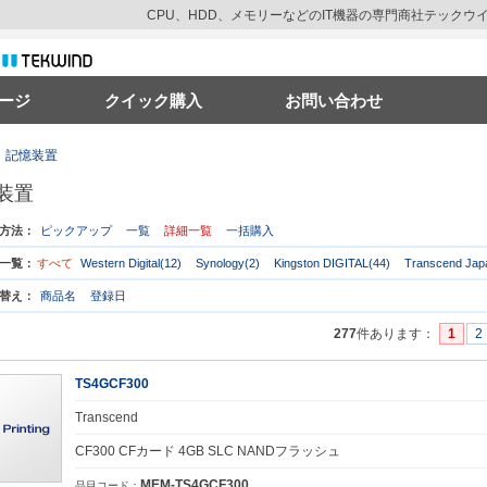
CPU、HDD、メモリーなどのIT機器の専門商社テック
ージ
クイック購入
お問い合わせ
記憶装置
装置
方法：
ピックアップ
一覧
詳細一覧
一括購入
一覧：
すべて
Western Digital(12)
Synology(2)
Kingston DIGITAL(44)
Transcend Jap
替え：
商品名
登録日
277
件あります
：
1
2
TS4GCF300
Transcend
CF300 CFカード 4GB SLC NANDフラッシュ
MEM-TS4GCF300
品目コード：