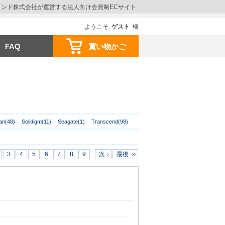
ウインド株式会社が運営する法人向け会員制ECサイト
ようこそ
ゲスト
様
FAQ
買い物かご
an(48)
Solidigm(11)
Seagate(1)
Transcend(98)
3
4
5
6
7
8
9
次
最後