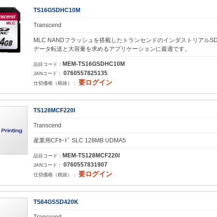
TS16GSDHC10M
Transcend
MLC NANDフラッシュを搭載したトランセンドのインダストリアルSDH
データ転送と大容量を求めるアプリケーションに最適です。
MEM-TS16GSDHC10M
品目コード：
0760557825135
JANコード：
要ログイン
仕切価格（税抜）：
TS128MCF220I
Transcend
産業用CFｶｰﾄﾞ SLC 128MB UDMA5
MEM-TS128MCF220I
品目コード：
0760557831907
JANコード：
要ログイン
仕切価格（税抜）：
TS64GSSD420K