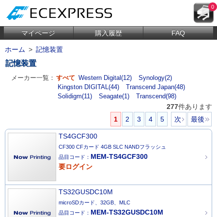
0
マイページ
購入履歴
FAQ
ホーム
>
記憶装置
記憶装置
メーカー一覧：
すべて
Western Digital(12)
Synology(2)
Kingston DIGITAL(44)
Transcend Japan(48)
Solidigm(11)
Seagate(1)
Transcend(98)
277
件あります
1
2
3
4
5
次
最後
TS4GCF300
CF300 CFカード 4GB SLC NANDフラッシュ
MEM-TS4GCF300
品目コード：
要ログイン
TS32GUSDC10M
microSDカード、32GB、MLC
MEM-TS32GUSDC10M
品目コード：